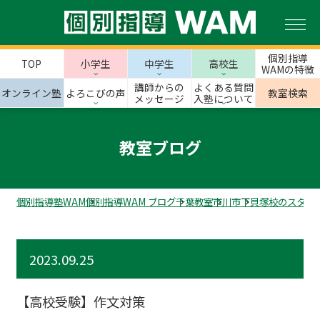
個別指導
TOP
小学生
中学生
高校生
WAMの特徴
講師からの
よくある質問
オンライン塾
よろこびの声
教室検索
メッセージ
入塾について
教室ブログ
個別指導塾WAM
個別指導WAM ブログ
千葉教室
市川市
下貝塚校のスタッ
2023.09.25
【高校受験】作文対策