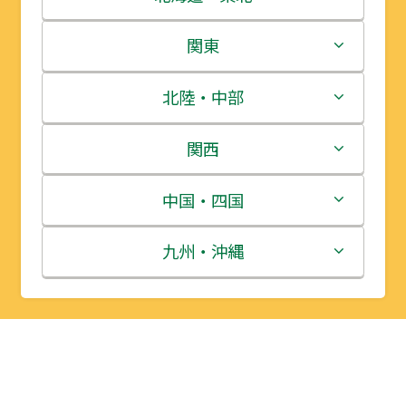
北海道
関東
青森県
茨城県
北陸・中部
岩手県
栃木県
新潟県
関西
宮城県
群馬県
富山県
三重県
中国・四国
秋田県
埼玉県
石川県
滋賀県
鳥取県
九州・沖縄
山形県
千葉県
福井県
京都府
島根県
福岡県
福島県
東京都
山梨県
大阪府
岡山県
佐賀県
神奈川県
長野県
兵庫県
広島県
長崎県