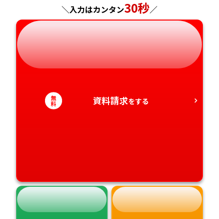
30秒
＼入力はカンタン
／
岐阜県
奈良県
山口県
熊本県
静岡県
和歌山県
徳島県
大分県
愛知県
香川県
宮崎県
無
資料請求
をする
愛媛県
料
鹿児島県
高知県
沖縄県