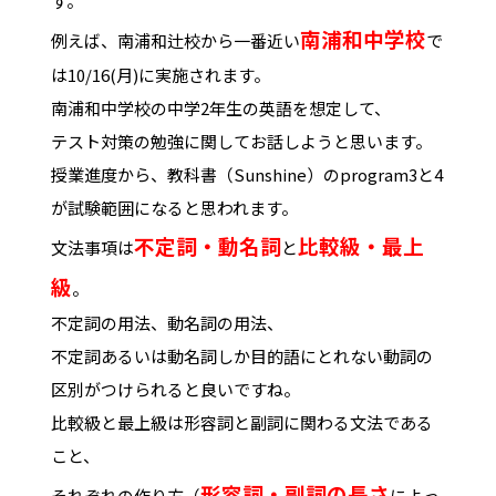
す。
南浦和中学校
例えば、南浦和辻校から一番近い
で
は10/16(月)に実施されます。
南浦和中学校の中学2年生の英語を想定して、
テスト対策の勉強に関してお話しようと思います。
授業進度から、教科書（Sunshine）のprogram3と4
が試験範囲になると思われます。
不定詞・動名詞
比較級・最上
文法事項は
と
級
。
不定詞の用法、動名詞の用法、
不定詞あるいは動名詞しか目的語にとれない動詞の
区別がつけられると良いですね。
比較級と最上級は形容詞と副詞に関わる文法である
こと、
形容詞・副詞の長さ
それぞれの作り方（
によっ