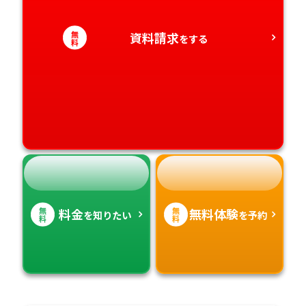
愛知県
香川県
宮崎県
無
資料請求
をする
料
愛媛県
鹿児島県
高知県
沖縄県
無
無
料金
無料体験
を知りたい
を予約
料
料