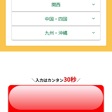
岩手県
栃木県
新潟県
関西
宮城県
群馬県
富山県
三重県
中国・四国
秋田県
埼玉県
石川県
滋賀県
鳥取県
九州・沖縄
山形県
千葉県
福井県
京都府
島根県
福岡県
福島県
東京都
山梨県
大阪府
岡山県
佐賀県
神奈川県
長野県
兵庫県
広島県
長崎県
30秒
＼入力はカンタン
／
岐阜県
奈良県
山口県
熊本県
静岡県
和歌山県
徳島県
大分県