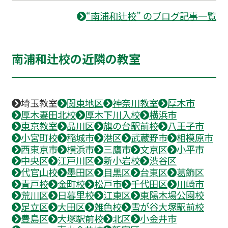
“南浦和辻校” のブログ記事一覧
南浦和辻校の近隣の教室
埼玉教室
関東地区
神奈川教室
厚木市
厚木妻田北校
厚木下川入校
横浜市
東京教室
品川区
旗の台駅前校
八王子市
小宮町校
稲城市
港区
武蔵野市
相模原市
西東京市
横浜市
三鷹市
文京区
小平市
中央区
江戸川区
新小岩校
渋谷区
代官山校
墨田区
目黒区
台東区
葛飾区
青戸校
金町校
松戸市
千代田区
川崎市
荒川区
日暮里校
江東区
東陽木場公園校
足立区
大田区
雑色校
雪が谷大塚駅前校
豊島区
大塚駅前校
北区
小金井市