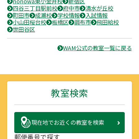
nonowa東小金井校
新宿区
四谷三丁目駅前校
府中市
清水が丘校
町田市
成瀬校
学校情報
入試情報
小山田桜台校
板橋区
調布市
飛田給校
世田谷区
WAM公式の教室一覧に戻る
教室検索
現在地で
お近くの教室を検索
郵便番号で探す