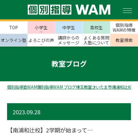
個別指導
TOP
小学生
中学生
高校生
WAMの特徴
講師からの
よくある質問
オンライン塾
よろこびの声
教室検索
メッセージ
入塾について
教室ブログ
個別指導塾WAM
個別指導WAM ブログ
埼玉教室
さいたま市
南浦和辻校
【
2023.09.28
【南浦和辻校】2学期が始まって…