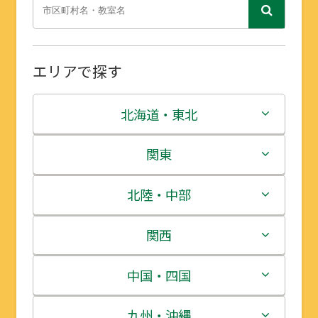
エリアで探す
北海道・東北
北海道
関東
青森県
茨城県
北陸・中部
岩手県
栃木県
新潟県
関西
宮城県
群馬県
富山県
三重県
中国・四国
秋田県
埼玉県
石川県
滋賀県
鳥取県
九州・沖縄