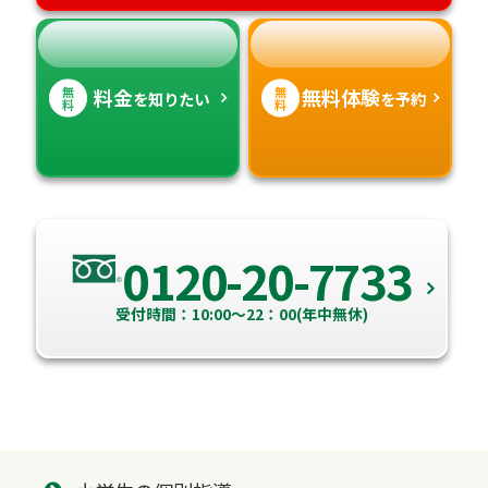
無
無
料金
無料体験
を知りたい
を予約
料
料
0120-20-7733
受付時間：10:00～22：00(年中無休)