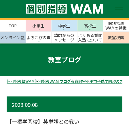
個別指導
TOP
小学生
中学生
高校生
WAMの特徴
講師からの
よくある質問
オンライン塾
よろこびの声
教室検索
メッセージ
入塾について
教室ブログ
個別指導塾WAM
個別指導WAM ブログ
東京教室
小平市
一橋学園校のスタ
2023.09.08
【一橋学園校】英単語との戦い