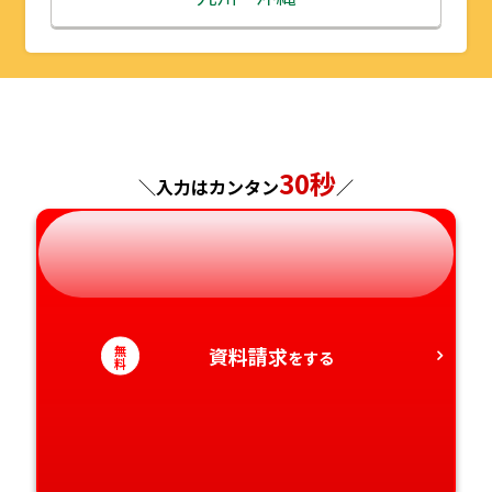
山形県
千葉県
福井県
京都府
島根県
福岡県
福島県
東京都
山梨県
大阪府
岡山県
佐賀県
神奈川県
長野県
兵庫県
広島県
長崎県
30秒
＼入力はカンタン
／
岐阜県
奈良県
山口県
熊本県
静岡県
和歌山県
徳島県
大分県
無
資料請求
愛知県
をする
香川県
宮崎県
料
愛媛県
鹿児島県
高知県
沖縄県