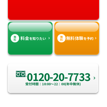
愛媛県
鹿児島県
高知県
沖縄県
無
無
料金
無料体験
を知りたい
を予約
料
料
0120-20-7733
受付時間：10:00～22：00(年中無休)