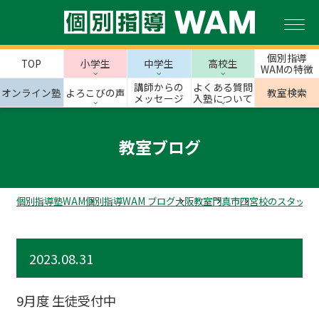
個別指導
TOP
小学生
中学生
高校生
WAMの特徴
講師からの
よくある質問
オンライン塾
よろこびの声
教室検索
メッセージ
入塾について
教室ブログ
個別指導塾WAM
個別指導WAM ブログ
大阪教室
門真市
四宮校のスタッフ
2023.08.31
9月度 生徒受付中