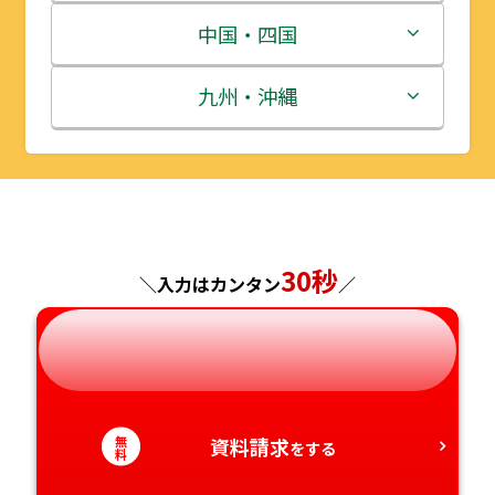
宮城県
群馬県
富山県
三重県
中国・四国
秋田県
埼玉県
石川県
滋賀県
鳥取県
九州・沖縄
山形県
千葉県
福井県
京都府
島根県
福岡県
福島県
東京都
山梨県
大阪府
岡山県
佐賀県
神奈川県
30秒
長野県
兵庫県
広島県
長崎県
＼入力はカンタン
／
岐阜県
奈良県
山口県
熊本県
静岡県
和歌山県
徳島県
大分県
無
資料請求
をする
料
愛知県
香川県
宮崎県