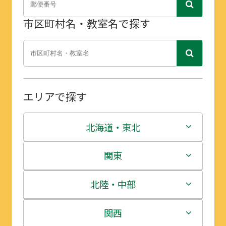
市区町村名・教室名で探す
エリアで探す
北海道・東北
北海道
関東
青森県
茨城県
北陸・中部
岩手県
栃木県
新潟県
関西