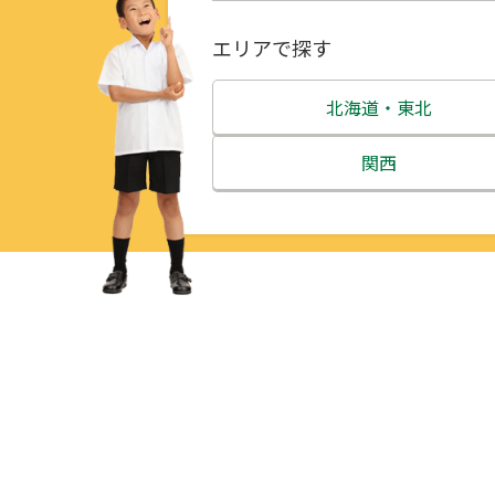
エリアで探す
北海道・東北
北海道
関西
青森県
三重県
岩手県
滋賀県
宮城県
京都府
秋田県
大阪府
山形県
兵庫県
福島県
奈良県