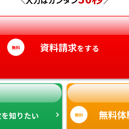
＼入力はカンタン
／
香川県
愛媛県
高知県
資料請求
をする
無料
金
無料体
を知りたい
無料