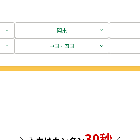
関東
茨城県
中国・四国
栃木県
鳥取県
群馬県
島根県
埼玉県
岡山県
千葉県
広島県
東京都
山口県
30秒
神奈川県
徳島県