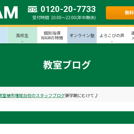
0120-20-7733
無料
受付時間 10:00～22:00(年中無休)
個別指導
高校生
オンライン塾
よろこびの声
WAMの特徴
教室ブログ
教室
柏市
増尾台校のスタッフブログ
新学期にむけて♪