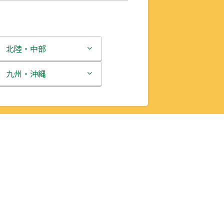
北陸・中部
新潟県
九州・沖縄
富山県
福岡県
石川県
佐賀県
福井県
長崎県
山梨県
熊本県
長野県
大分県
岐阜県
宮崎県