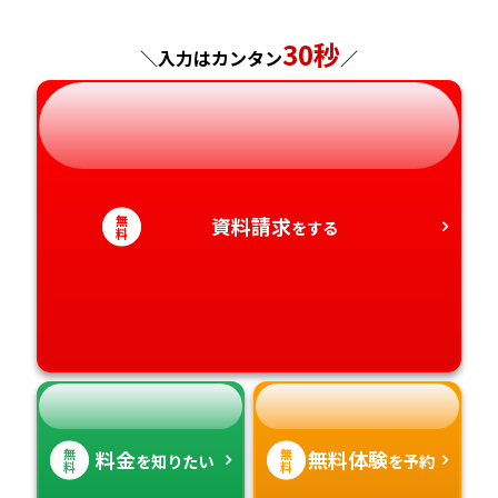
神奈川県
長野県
兵庫県
30秒
広島県
長崎県
＼入力はカンタン
／
岐阜県
奈良県
山口県
熊本県
静岡県
和歌山県
徳島県
大分県
無
資料請求
をする
愛知県
香川県
宮崎県
料
愛媛県
鹿児島県
高知県
沖縄県
無
無
料金
無料体験
を知りたい
を予約
料
料