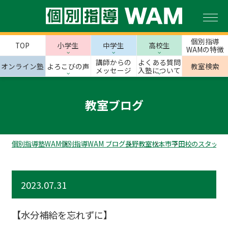
個別指導
TOP
小学生
中学生
高校生
WAMの特徴
講師からの
よくある質問
オンライン塾
よろこびの声
教室検索
メッセージ
入塾について
教室ブログ
個別指導塾WAM
個別指導WAM ブログ
長野教室
松本市
平田校のスタッフ
2023.07.31
【水分補給を忘れずに】