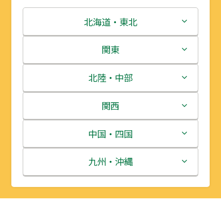
北海道・東北
北海道
関東
青森県
茨城県
北陸・中部
岩手県
栃木県
新潟県
関西
宮城県
群馬県
富山県
三重県
中国・四国
秋田県
埼玉県
石川県
滋賀県
鳥取県
九州・沖縄
山形県
千葉県
福井県
京都府
島根県
福岡県
福島県
東京都
山梨県
大阪府
岡山県
佐賀県