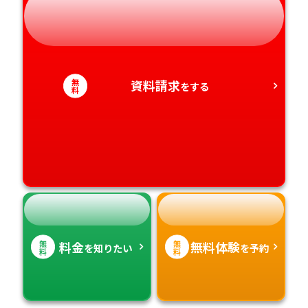
静岡県
和歌山県
徳島県
大分県
愛知県
香川県
宮崎県
無
資料請求
をする
料
愛媛県
鹿児島県
高知県
沖縄県
無
無
料金
無料体験
を知りたい
を予約
料
料