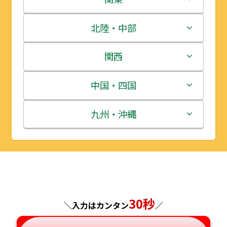
青森県
茨城県
北陸・中部
岩手県
栃木県
新潟県
関西
宮城県
群馬県
富山県
三重県
中国・四国
秋田県
埼玉県
石川県
滋賀県
鳥取県
九州・沖縄
山形県
千葉県
福井県
京都府
島根県
福岡県
福島県
東京都
山梨県
大阪府
岡山県
佐賀県
神奈川県
長野県
兵庫県
広島県
長崎県
30秒
＼入力はカンタン
／
岐阜県
奈良県
山口県
熊本県