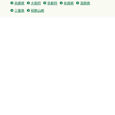
兵庫県
大阪府
京都府
奈良県
滋賀県
三重県
和歌山県
中国・四国
広島県
香川県
愛媛県
徳島県
九州・沖縄
福岡県
佐賀県
長崎県
熊本県
沖縄県
プライバシーポリシー
H.M.GROUP
WAMからのお知らせ
サイトマップ
自習室利用申込
成績保証制度 利用申込