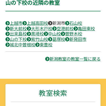
山の下校の近隣の教室
上越市
上越高田校
新潟市
石山校
新大前校
大形木戸校
空港前校
亀田東校
出来島校
黒埼校
中山校
曽野木校
山の下校
紫竹山校
葛塚校
新発田市
城北中曽根校
東豊校
新潟教室の教室一覧に戻る
教室検索