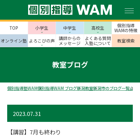
個別指導
TOP
小学生
中学生
高校生
WAMの特徴
講師からの
よくある質問
オンライン塾
よろこびの声
教室検索
メッセージ
入塾について
教室ブログ
個別指導塾WAM
個別指導WAM ブログ
新潟教室
新潟市のブログ一覧
山の
2023.07.31
【講習】7月も終わり