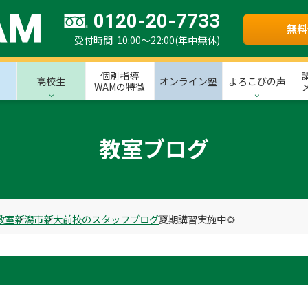
0120-20-7733
無料
受付時間 10:00～22:00(年中無休)
個別指導
高校生
オンライン塾
よろこびの声
WAMの特徴
教室ブログ
教室
新潟市
新大前校のスタッフブログ
夏期講習実施中🌻