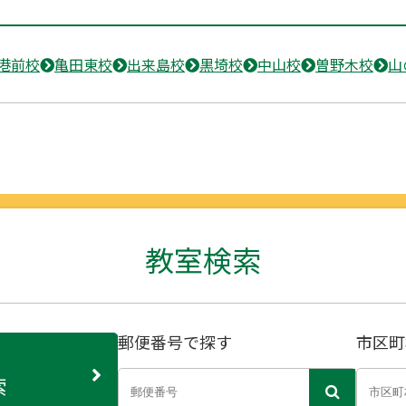
港前校
亀田東校
出来島校
黒埼校
中山校
曽野木校
山
教室検索
郵便番号で探す
市区町
索