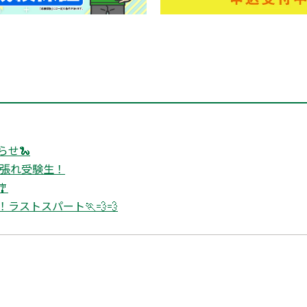
せ🐍
頑張れ受験生！

ラストスパート🏃💨💨