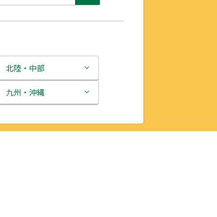
北陸・中部
新潟県
九州・沖縄
富山県
福岡県
石川県
佐賀県
福井県
長崎県
山梨県
熊本県
長野県
大分県