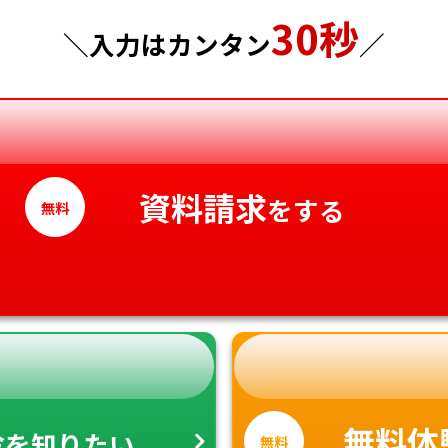
30秒
神奈川県
徳島県
＼入力はカンタン
／
香川県
愛媛県
高知県
資料請求
をする
無料
金
無料体
を知りたい
無料