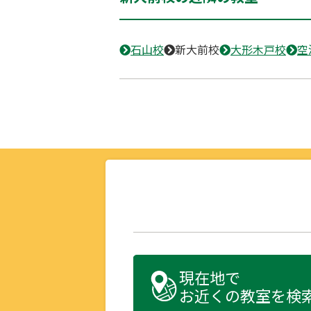
石山校
新大前校
大形木戸校
空
現在地で
お近くの教室を検