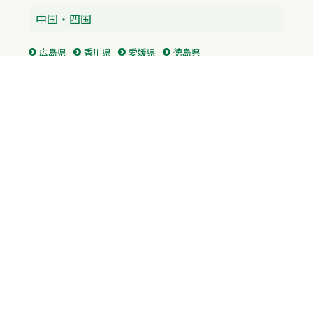
中国・四国
広島県
香川県
愛媛県
徳島県
九州・沖縄
福岡県
佐賀県
長崎県
熊本県
沖縄県
プライバシーポリシー
H.M.GROUP
WAMからのお知らせ
サイトマップ
自習室利用申込
成績保証制度 利用申込
Copyright © 2023 Whole Ability Making WAM. All Rights Reserved.