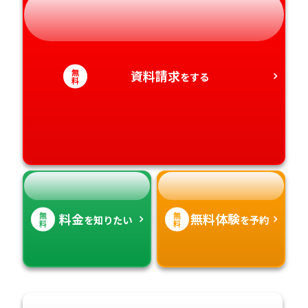
岐阜県
奈良県
山口県
熊本県
静岡県
和歌山県
徳島県
大分県
無
資料請求
をする
愛知県
香川県
料
宮崎県
愛媛県
鹿児島県
高知県
沖縄県
無
無
料金
無料体験
を知りたい
を予約
料
料