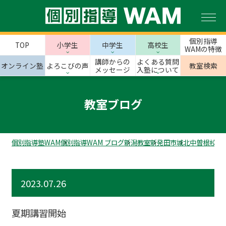
個別指導
TOP
小学生
中学生
高校生
WAMの特徴
講師からの
よくある質問
オンライン塾
よろこびの声
教室検索
メッセージ
入塾について
教室ブログ
個別指導塾WAM
個別指導WAM ブログ
新潟教室
新発田市
城北中曽根校の
2023.07.26
夏期講習開始