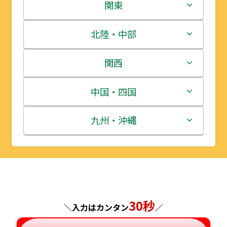
北海道
関東
青森県
茨城県
北陸・中部
岩手県
栃木県
新潟県
関西
宮城県
群馬県
富山県
三重県
中国・四国
秋田県
埼玉県
石川県
滋賀県
鳥取県
九州・沖縄
山形県
千葉県
福井県
京都府
島根県
福岡県
福島県
東京都
山梨県
大阪府
岡山県
佐賀県
神奈川県
長野県
兵庫県
30秒
広島県
長崎県
＼入力はカンタン
／