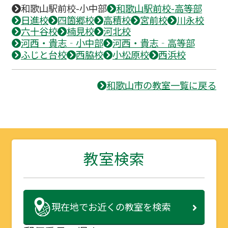
和歌山駅前校-小中部
和歌山駅前校-高等部
日進校
四箇郷校
高積校
宮前校
川永校
六十谷校
楠見校
河北校
河西・貴志‐小中部
河西・貴志‐高等部
ふじと台校
西脇校
小松原校
西浜校
和歌山市の教室一覧に戻る
教室検索
現在地で
お近くの教室を検索