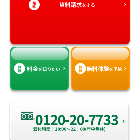
無
資料請求
をする
愛知県
料
香川県
宮崎県
愛媛県
鹿児島県
高知県
沖縄県
無
無
料金
無料体験
を知りたい
を予約
料
料
0120-20-7733
受付時間：10:00～22：00(年中無休)