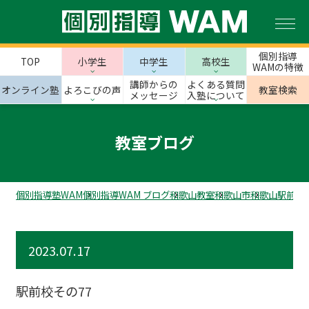
個別指導
TOP
小学生
中学生
高校生
WAMの特徴
講師からの
よくある質問
オンライン塾
よろこびの声
教室検索
メッセージ
入塾について
教室ブログ
個別指導塾WAM
個別指導WAM ブログ
和歌山教室
和歌山市
和歌山駅前校
2023.07.17
駅前校その77