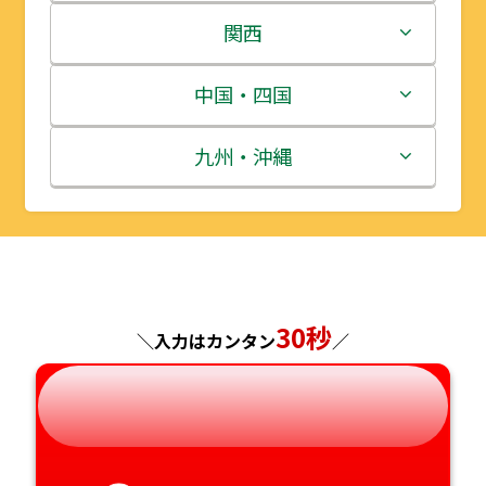
岩手県
栃木県
新潟県
関西
宮城県
群馬県
富山県
三重県
中国・四国
秋田県
埼玉県
石川県
滋賀県
鳥取県
九州・沖縄
山形県
千葉県
福井県
京都府
島根県
福岡県
福島県
東京都
山梨県
大阪府
岡山県
佐賀県
神奈川県
長野県
30秒
兵庫県
広島県
長崎県
＼入力はカンタン
／
岐阜県
奈良県
山口県
熊本県
静岡県
和歌山県
徳島県
大分県