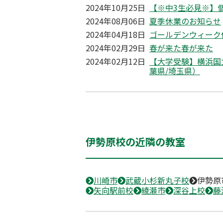
2024年10月25日
【※中3生必見※】
2024年08月06日
夏季休業のお知らせ
2024年04月18日
ゴールデンウィーク
2024年02月29日
春が来た春が来た
2024年02月12日
【大学受験】横浜国
葉県/埼玉県）
伊勢原校の近隣の教室
川崎市
武蔵小杉新丸子校
伊勢原
矢向駅前校
綾瀬市
深谷上校
藤