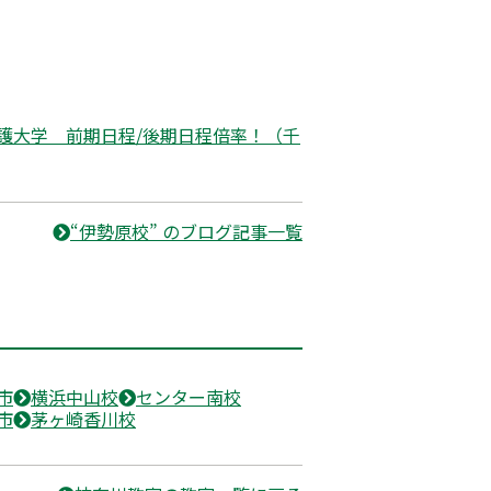
護大学 前期日程/後期日程倍率！（千
“伊勢原校” のブログ記事一覧
市
横浜中山校
センター南校
市
茅ヶ崎香川校