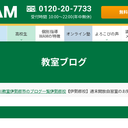
0120-20-7733
無料
受付時間 10:00～22:00(年中無休)
個別指導
高校生
オンライン塾
よろこびの声
WAMの特徴
教室ブログ
川教室
伊勢原市のブログ一覧
伊勢原校
【伊勢原校】週末開放自習室のお知らせ