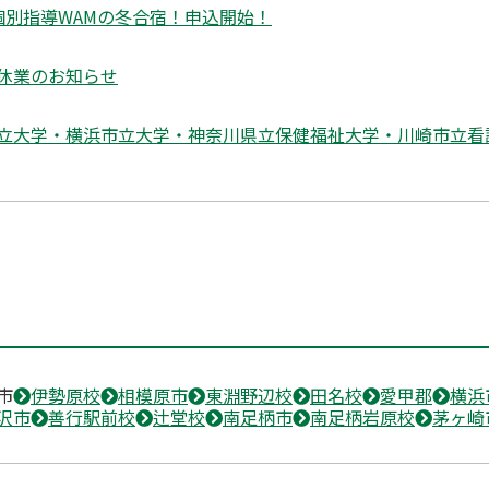
個別指導WAMの冬合宿！申込開始！
休業のお知らせ
立大学・横浜市立大学・神奈川県立保健福祉大学・川崎市立看
市
伊勢原校
相模原市
東淵野辺校
田名校
愛甲郡
横浜
沢市
善行駅前校
辻堂校
南足柄市
南足柄岩原校
茅ヶ崎