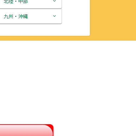
北陸・中部
新潟県
九州・沖縄
富山県
福岡県
石川県
佐賀県
福井県
長崎県
山梨県
熊本県
長野県
大分県
岐阜県
宮崎県
静岡県
鹿児島県
愛知県
沖縄県