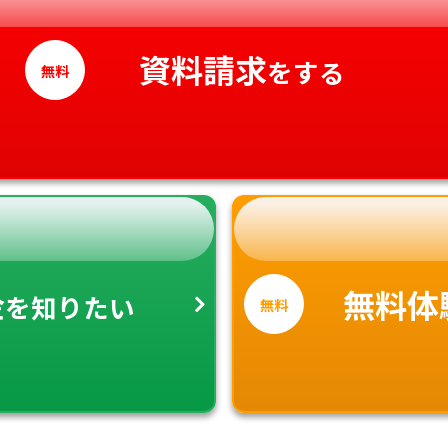
高知県
資料請求
をする
無料
金
無料体
を知りたい
無料