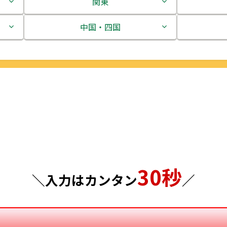
関東
茨城県
中国・四国
栃木県
鳥取県
群馬県
島根県
埼玉県
岡山県
千葉県
広島県
東京都
山口県
30秒
神奈川県
徳島県
＼入力はカンタン
／
香川県
愛媛県