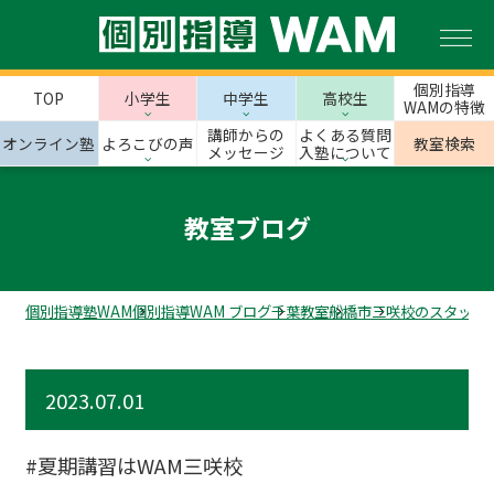
個別指導
TOP
小学生
中学生
高校生
WAMの特徴
講師からの
よくある質問
オンライン塾
よろこびの声
教室検索
メッセージ
入塾について
教室ブログ
個別指導塾WAM
個別指導WAM ブログ
千葉教室
船橋市
三咲校のスタッフ
2023.07.01
#夏期講習はWAM三咲校