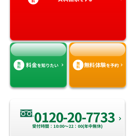
料
愛媛県
鹿児島県
高知県
沖縄県
無
無
料金
無料体験
を知りたい
を予約
料
料
0120-20-7733
受付時間：10:00～22：00(年中無休)