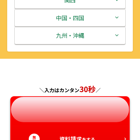
宮城県
群馬県
富山県
三重県
中国・四国
秋田県
埼玉県
石川県
滋賀県
鳥取県
九州・沖縄
山形県
千葉県
福井県
京都府
島根県
福岡県
福島県
東京都
山梨県
大阪府
岡山県
佐賀県
神奈川県
長野県
兵庫県
広島県
長崎県
30秒
＼入力はカンタン
／
岐阜県
奈良県
山口県
熊本県
静岡県
和歌山県
徳島県
大分県
愛知県
無
資料請求
香川県
宮崎県
をする