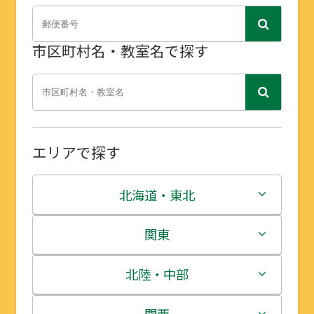
市区町村名・教室名で探す
エリアで探す
北海道・東北
北海道
関東
青森県
茨城県
北陸・中部
岩手県
栃木県
新潟県
関西