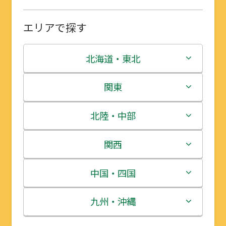
エリアで探す
北海道・東北
北海道
関東
青森県
茨城県
北陸・中部
岩手県
栃木県
新潟県
関西
宮城県
群馬県
富山県
三重県
中国・四国
秋田県
埼玉県
石川県
滋賀県
鳥取県
九州・沖縄