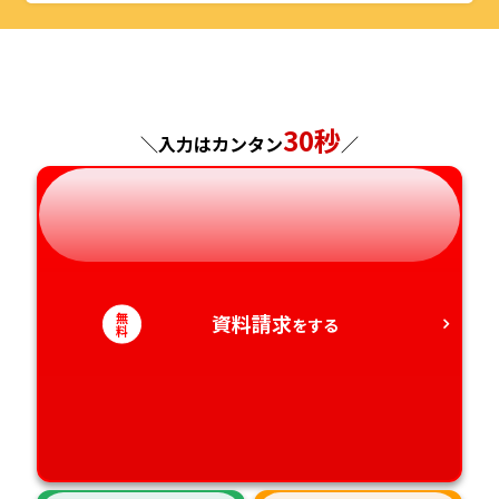
山形県
千葉県
福井県
京都府
島根県
福岡県
福島県
東京都
山梨県
大阪府
岡山県
佐賀県
神奈川県
長野県
兵庫県
広島県
長崎県
30秒
＼入力はカンタン
／
岐阜県
奈良県
山口県
熊本県
静岡県
和歌山県
徳島県
大分県
愛知県
香川県
宮崎県
無
資料請求
をする
料
愛媛県
鹿児島県
高知県
沖縄県