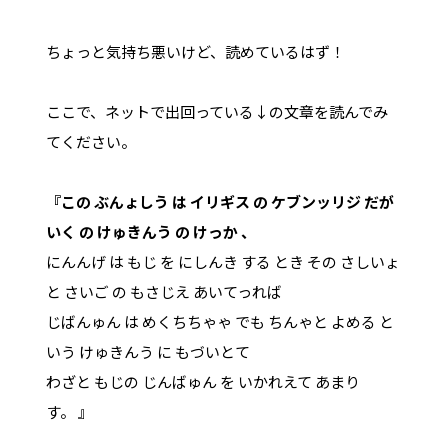
ちょっと気持ち悪いけど、読めているはず！
ここで、ネットで出回っている↓の文章を読んでみ
てください。
『この ぶんょしう は イリギス の ケブンッリジ だが
いく の けゅきんう の けっか 、
にんんげ は もじ を にしんき する とき その さしいょ
と さいご の もさじえ あいてっれば
じばんゅん は めくちちゃゃ でも ちんゃと よめる と
いう けゅきんう に もづいとて
わざと もじの じんばゅん を いかれえて あまり
す。 』