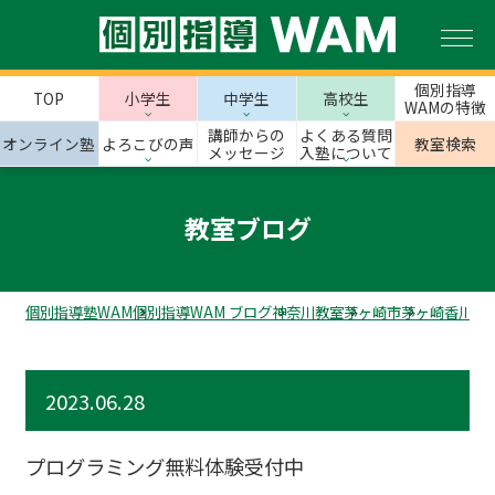
個別指導
TOP
小学生
中学生
高校生
WAMの特徴
講師からの
よくある質問
オンライン塾
よろこびの声
教室検索
メッセージ
入塾について
教室ブログ
個別指導塾WAM
個別指導WAM ブログ
神奈川教室
茅ヶ崎市
茅ヶ崎香川校
2023.06.28
プログラミング無料体験受付中