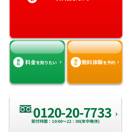
愛媛県
鹿児島県
高知県
沖縄県
無
無
料金
無料体験
を知りたい
を予約
料
料
0120-20-7733
受付時間：10:00～22：00(年中無休)