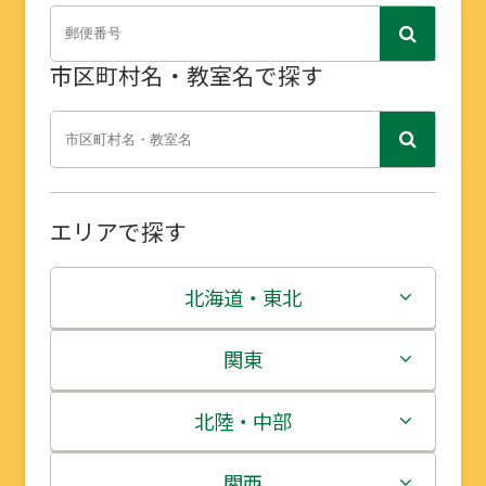
市区町村名・教室名で探す
エリアで探す
北海道・東北
北海道
関東
青森県
茨城県
北陸・中部
岩手県
栃木県
新潟県
関西