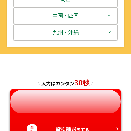
宮城県
群馬県
富山県
三重県
中国・四国
秋田県
埼玉県
石川県
滋賀県
鳥取県
九州・沖縄
山形県
千葉県
福井県
京都府
島根県
福岡県
福島県
東京都
山梨県
大阪府
岡山県
佐賀県
神奈川県
長野県
兵庫県
広島県
長崎県
30秒
＼入力はカンタン
／
岐阜県
奈良県
山口県
熊本県
静岡県
和歌山県
徳島県
大分県
愛知県
無
資料請求
香川県
宮崎県
をする
料