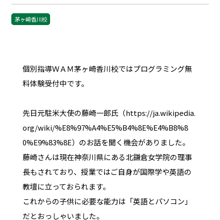
茅ヶ崎香川校
個別指導ＷＡＭ茅ヶ崎香川校ではプログラミング無
料体験受付中です。
先日元駐米大使の藤崎一郎氏（https://ja.wikipedia.
org/wiki/%E8%97%A4%E5%B4%8E%E4%B8%8
0%E9%83%8E）のお話を聞く機会がありました。
藤崎さんは現在神奈川県にある北鎌倉女学院の理事
長もされており、授業ではご自身が国際学や英語の
教壇に立っておられます。
これからの子供に必要な能力は「英語とパソコン」
だとおっしゃいました。