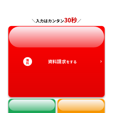
福島県
東京都
山梨県
大阪府
岡山県
佐賀県
神奈川県
長野県
兵庫県
広島県
長崎県
30秒
＼入力はカンタン
／
岐阜県
奈良県
山口県
熊本県
静岡県
和歌山県
徳島県
大分県
愛知県
香川県
宮崎県
無
資料請求
をする
料
愛媛県
鹿児島県
高知県
沖縄県