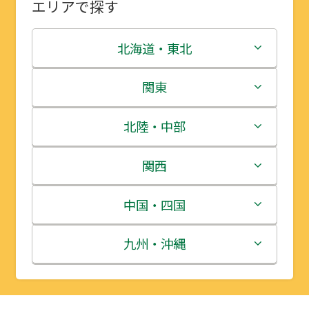
エリアで探す
北海道・東北
北海道
関東
青森県
茨城県
北陸・中部
岩手県
栃木県
新潟県
関西
宮城県
群馬県
富山県
三重県
中国・四国
秋田県
埼玉県
石川県
滋賀県
鳥取県
九州・沖縄
山形県
千葉県
福井県
京都府
島根県
福岡県