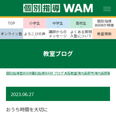
個別指導
TOP
小学生
中学生
高校生
WAMの特徴
講師からの
よくある質問
オンライン塾
よろこびの声
教室検索
メッセージ
入塾について
教室ブログ
個別指導塾WAM
個別指導WAM ブログ
大阪教室
河内長野市
河内長野駅前
2023.06.27
おうち時間を大切に