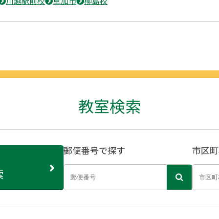
川越駅前校
草加市
柳島校
教室検索
郵便番号で探す
市区町
索