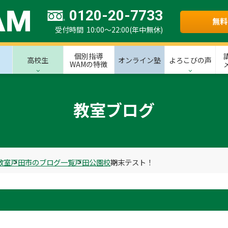
0120-20-7733
無料
受付時間 10:00～22:00(年中無休)
個別指導
高校生
オンライン塾
よろこびの声
WAMの特徴
教室ブログ
教室
戸田市のブログ一覧
戸田公園校
期末テスト！