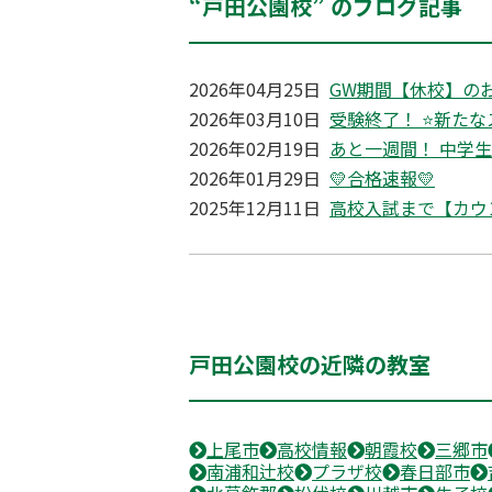
“戸田公園校” のブログ記事
2026年04月25日
GW期間【休校】の
2026年03月10日
受験終了！ ⭐新たな
2026年02月19日
あと一週間！ 中学
2026年01月29日
💛合格速報💛
2025年12月11日
高校入試まで【カウ
戸田公園校の近隣の教室
上尾市
高校情報
朝霞校
三郷市
南浦和辻校
プラザ校
春日部市