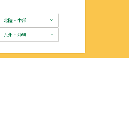
北陸・中部
新潟県
九州・沖縄
富山県
福岡県
石川県
佐賀県
福井県
長崎県
山梨県
熊本県
長野県
大分県
岐阜県
宮崎県