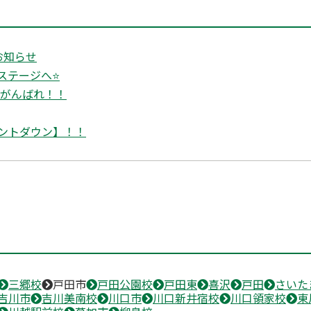
お知らせ
ステージへ⭐
生がんばれ！！
ントダウン】！！
三郷校
戸田市
戸田公園校
戸田東
喜沢
戸田
さいた
吉川市
吉川美南校
川口市
川口新井宿校
川口領家校
東