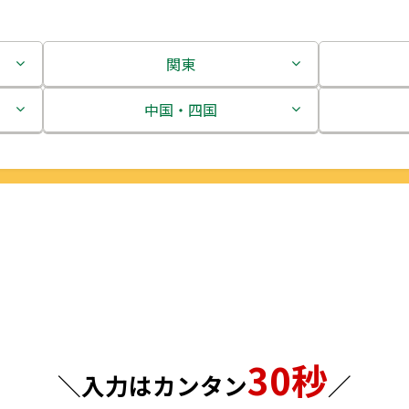
関東
茨城県
中国・四国
栃木県
鳥取県
群馬県
島根県
埼玉県
岡山県
千葉県
広島県
東京都
山口県
30秒
神奈川県
徳島県
＼入力はカンタン
／