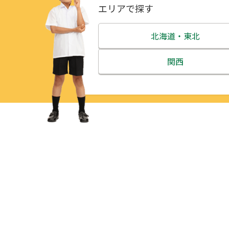
エリアで探す
北海道・東北
北海道
関西
青森県
三重県
岩手県
滋賀県
宮城県
京都府
秋田県
大阪府
山形県
兵庫県
福島県
奈良県