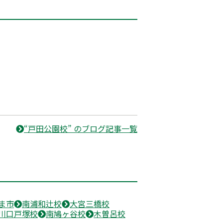
“戸田公園校” のブログ記事一覧
ま市
南浦和辻校
大宮三橋校
川口戸塚校
南鳩ヶ谷校
木曽呂校