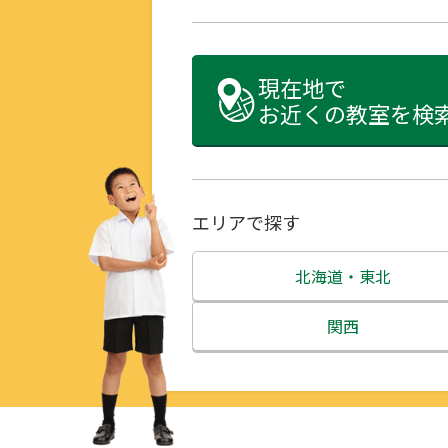
現在地で
お近くの教室を検
エリアで探す
北海道・東北
北海道
関西
青森県
三重県
岩手県
滋賀県