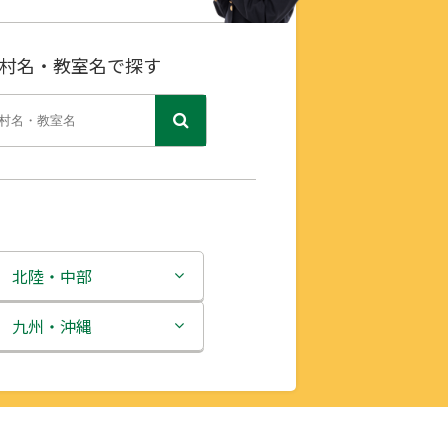
村名・教室名で探す
北陸・中部
新潟県
九州・沖縄
富山県
福岡県
石川県
佐賀県