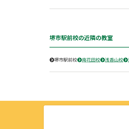
堺市駅前校の近隣の教室
堺市駅前校
南花田校
浅香山校