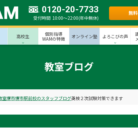
0120-20-7733
無料
受付時間 10:00～22:00(年中無休)
個別指導
高校生
オンライン塾
よろこびの声
WAMの特徴
教室ブログ
教室
堺市
堺市駅前校のスタッフブログ
英検２次試験対策できます