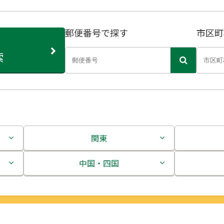
郵便番号で探す
市区町
索
関東
茨城県
中国・四国
栃木県
鳥取県
群馬県
島根県