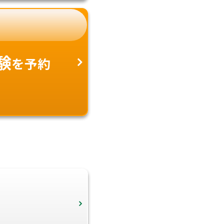
験
を予約