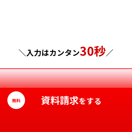
埼玉県
岡山県
千葉県
広島県
東京都
山口県
30秒
神奈川県
徳島県
＼入力はカンタン
／
香川県
愛媛県
高知県
資料請求
をする
無料