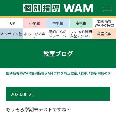
個別指導
TOP
小学生
中学生
高校生
WAMの特徴
講師からの
よくある質問
オンライン塾
よろこびの声
教室検索
メッセージ
入塾について
教室ブログ
個別指導塾WAM
個別指導WAM ブログ
埼玉教室
川越市
川越駅前校のスタ
2023.06.21
もうそろ学期末テストですね…