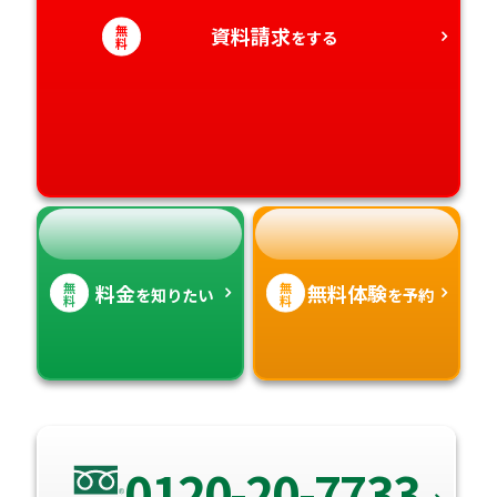
愛知県
香川県
宮崎県
無
資料請求
をする
料
愛媛県
鹿児島県
高知県
沖縄県
無
無
料金
無料体験
を知りたい
を予約
料
料
0120-20-7733