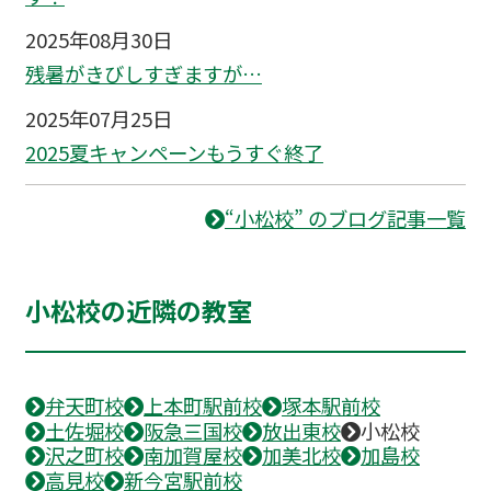
2025年08月30日
残暑がきびしすぎますが…
2025年07月25日
2025夏キャンペーンもうすぐ終了
“小松校” のブログ記事一覧
小松校の近隣の教室
弁天町校
上本町駅前校
塚本駅前校
土佐堀校
阪急三国校
放出東校
小松校
沢之町校
南加賀屋校
加美北校
加島校
高見校
新今宮駅前校