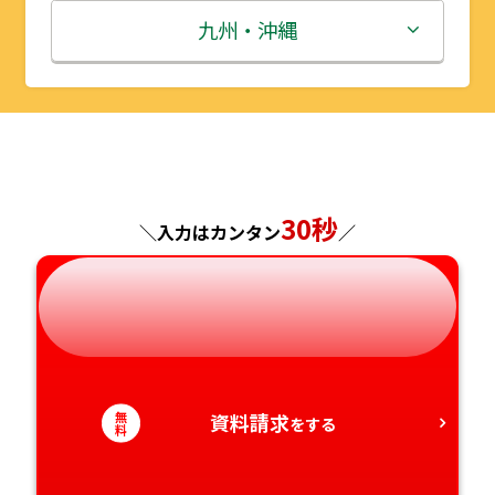
秋田県
埼玉県
石川県
滋賀県
鳥取県
九州・沖縄
山形県
千葉県
福井県
京都府
島根県
福岡県
福島県
東京都
山梨県
大阪府
岡山県
佐賀県
神奈川県
長野県
兵庫県
広島県
長崎県
30秒
＼入力はカンタン
／
岐阜県
奈良県
山口県
熊本県
静岡県
和歌山県
徳島県
大分県
愛知県
香川県
宮崎県
無
資料請求
をする
料
愛媛県
鹿児島県