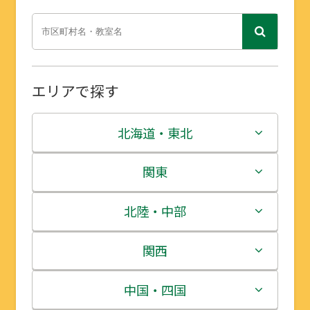
エリアで探す
北海道・東北
北海道
関東
青森県
茨城県
北陸・中部
岩手県
栃木県
新潟県
関西
宮城県
群馬県
富山県
三重県
中国・四国