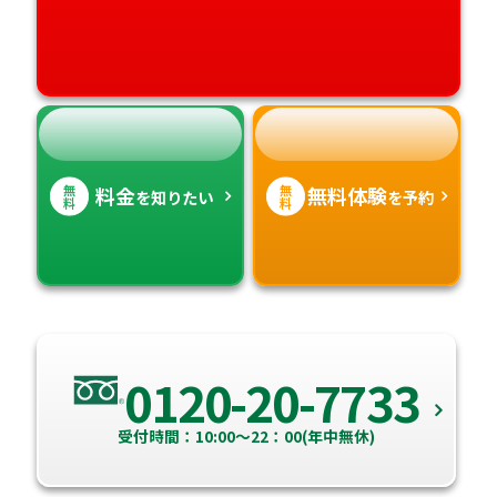
高知県
沖縄県
無
無
料金
無料体験
を知りたい
を予約
料
料
0120-20-7733
受付時間：10:00～22：00(年中無休)