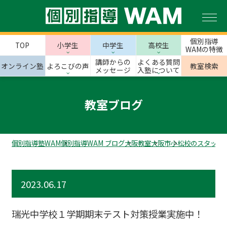
個別指導
TOP
小学生
中学生
高校生
WAMの特徴
講師からの
よくある質問
オンライン塾
よろこびの声
教室検索
メッセージ
入塾について
教室ブログ
個別指導塾WAM
個別指導WAM ブログ
大阪教室
大阪市
小松校のスタッフ
2023.06.17
瑞光中学校１学期期末テスト対策授業実施中！