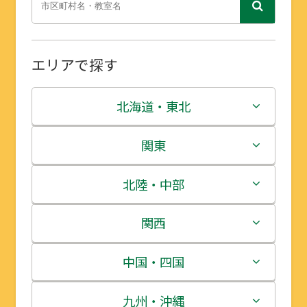
エリアで探す
北海道・東北
北海道
関東
青森県
茨城県
北陸・中部
岩手県
栃木県
新潟県
関西
宮城県
群馬県
富山県
三重県
中国・四国
秋田県
埼玉県
石川県
滋賀県
鳥取県
九州・沖縄