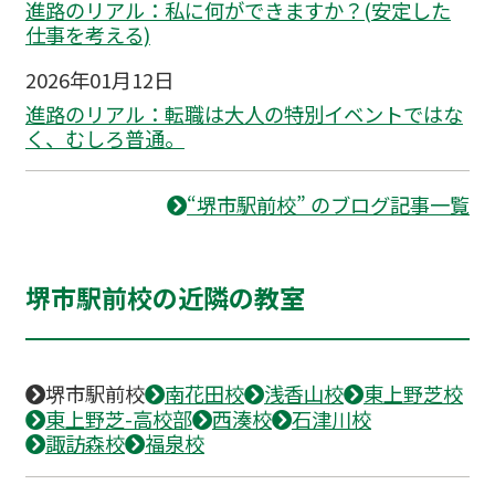
進路のリアル：私に何ができますか？(安定した
仕事を考える)
2026年01月12日
進路のリアル：転職は大人の特別イベントではな
く、むしろ普通。
“堺市駅前校” のブログ記事一覧
堺市駅前校の近隣の教室
堺市駅前校
南花田校
浅香山校
東上野芝校
東上野芝-高校部
西湊校
石津川校
諏訪森校
福泉校