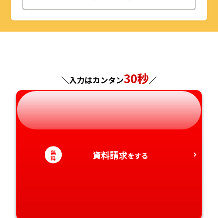
山形県
千葉県
福井県
京都府
島根県
福岡県
福島県
東京都
山梨県
大阪府
岡山県
佐賀県
神奈川県
長野県
兵庫県
広島県
長崎県
30秒
＼入力はカンタン
／
岐阜県
奈良県
山口県
熊本県
静岡県
和歌山県
徳島県
大分県
無
資料請求
愛知県
をする
香川県
宮崎県
料
愛媛県
鹿児島県
高知県
沖縄県