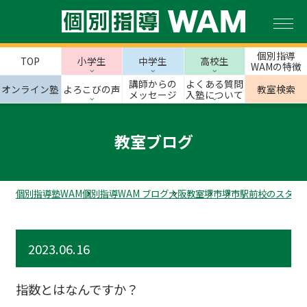
個別指導
TOP
小学生
中学生
高校生
WAMの特徴
講師からの
よくある質問
オンライン塾
よろこびの声
教室検索
メッセージ
入塾について
教室ブログ
個別指導塾WAM
個別指導WAM ブログ
大阪教室
堺市
堺市駅前校のスタッ
2023.06.16
指数とはなんですか？