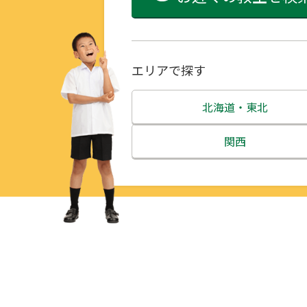
エリアで探す
北海道・東北
北海道
関西
青森県
三重県
岩手県
滋賀県
宮城県
京都府
秋田県
大阪府
山形県