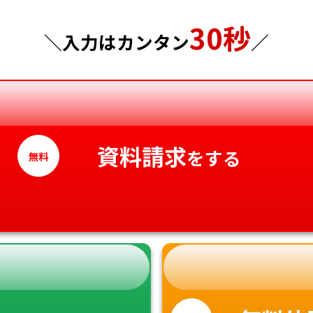
山口県
30秒
神奈川県
徳島県
＼入力はカンタン
／
香川県
愛媛県
高知県
資料請求
をする
無料