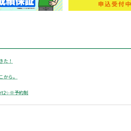
きた！
こから。
rt2✨※予約制