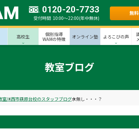
0120-20-7733
無料
受付時間 10:00～22:00(年中無休)
個別指導
高校生
オンライン塾
よろこびの声
WAMの特徴
教室ブログ
教室
川西市
萩原台校のスタッフブログ
水無し・・・？