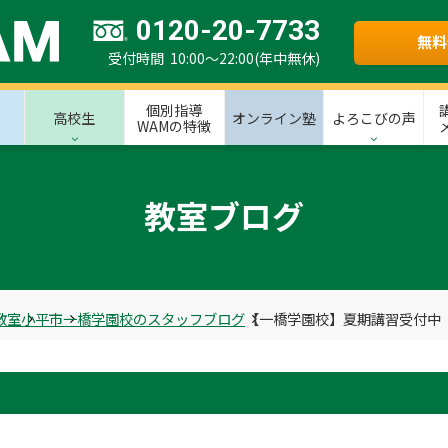
0120-20-7733
無料
受付時間 10:00～22:00(年中無休)
個別指導
高校生
オンライン塾
よろこびの声
WAMの特徴
教室ブログ
教室
小平市
一橋学園校のスタッフブログ
【一橋学園校】夏期講習受付中