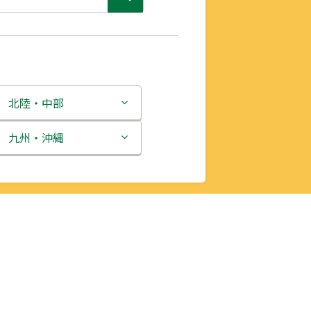
北陸・中部
新潟県
九州・沖縄
富山県
福岡県
石川県
佐賀県
福井県
長崎県
山梨県
熊本県
長野県
大分県