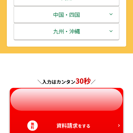
宮城県
群馬県
富山県
三重県
中国・四国
秋田県
埼玉県
石川県
滋賀県
鳥取県
九州・沖縄
山形県
千葉県
福井県
京都府
島根県
福岡県
福島県
東京都
山梨県
大阪府
岡山県
佐賀県
神奈川県
30秒
長野県
兵庫県
広島県
長崎県
＼入力はカンタン
／
岐阜県
奈良県
山口県
熊本県
静岡県
和歌山県
徳島県
大分県
無
資料請求
をする
料
愛知県
香川県
宮崎県