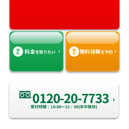
愛媛県
鹿児島県
高知県
沖縄県
無
無
料金
無料体験
を知りたい
を予約
料
料
0120-20-7733
受付時間：10:00～22：00(年中無休)