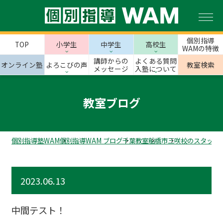
個別指導
TOP
小学生
中学生
高校生
WAMの特徴
講師からの
よくある質問
オンライン塾
よろこびの声
教室検索
メッセージ
入塾について
教室ブログ
個別指導塾WAM
個別指導WAM ブログ
千葉教室
船橋市
三咲校のスタッフ
2023.06.13
中間テスト！