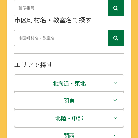
市区町村名・教室名で探す
エリアで探す
北海道・東北
北海道
関東
青森県
茨城県
北陸・中部
岩手県
栃木県
新潟県
関西