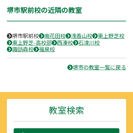
堺市駅前校の近隣の教室
堺市駅前校
南花田校
浅香山校
東上野芝校
東上野芝-高校部
西湊校
石津川校
諏訪森校
福泉校
堺市の教室一覧に戻る
教室検索