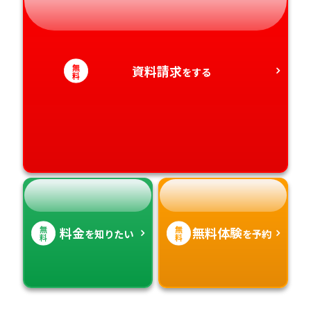
静岡県
和歌山県
徳島県
大分県
愛知県
香川県
宮崎県
無
資料請求
をする
料
愛媛県
鹿児島県
高知県
沖縄県
無
無
料金
無料体験
を知りたい
を予約
料
料