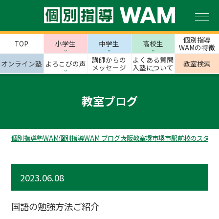
個別指導
TOP
小学生
中学生
高校生
WAMの特徴
講師からの
よくある質問
オンライン塾
よろこびの声
教室検索
メッセージ
入塾について
教室ブログ
個別指導塾WAM
個別指導WAM ブログ
大阪教室
堺市
堺市駅前校のスタッ
2023.06.08
国語の勉強方法ご紹介