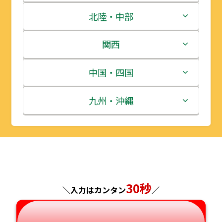
青森県
茨城県
北陸・中部
岩手県
栃木県
新潟県
関西
宮城県
群馬県
富山県
三重県
中国・四国
秋田県
埼玉県
石川県
滋賀県
鳥取県
九州・沖縄
山形県
千葉県
福井県
京都府
島根県
福岡県
福島県
東京都
山梨県
大阪府
岡山県
佐賀県
神奈川県
長野県
兵庫県
広島県
長崎県
30秒
＼入力はカンタン
／
岐阜県
奈良県
山口県
熊本県