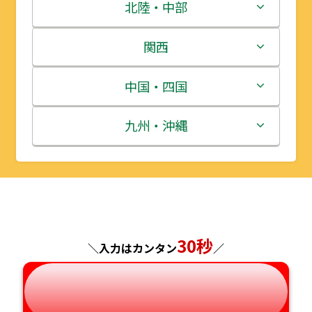
青森県
茨城県
北陸・中部
岩手県
栃木県
新潟県
関西
宮城県
群馬県
富山県
三重県
中国・四国
秋田県
埼玉県
石川県
滋賀県
鳥取県
九州・沖縄
山形県
千葉県
福井県
京都府
島根県
福岡県
福島県
東京都
山梨県
大阪府
岡山県
佐賀県
神奈川県
長野県
兵庫県
広島県
長崎県
30秒
＼入力はカンタン
／
岐阜県
奈良県
山口県
熊本県