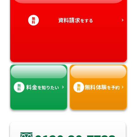
静岡県
和歌山県
徳島県
大分県
愛知県
香川県
無
宮崎県
資料請求
をする
料
愛媛県
鹿児島県
高知県
沖縄県
無
無
料金
無料体験
を知りたい
を予約
料
料