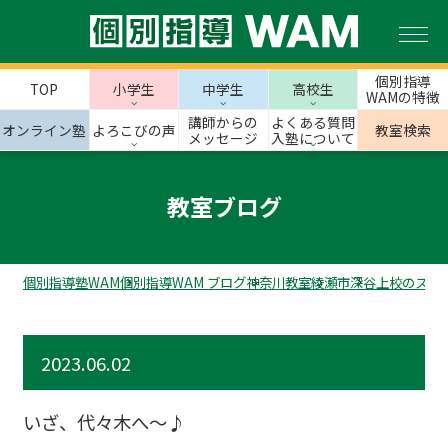
個別指導
TOP
小学生
中学生
高校生
WAMの特徴
講師からの
よくある質問
オンライン塾
よろこびの声
教室検索
メッセージ
入塾について
教室ブログ
個別指導塾WAM
個別指導WAM ブログ
神奈川教室
綾瀬市
深谷上校のスタ
2023.06.02
いざ、代々木へ～♪