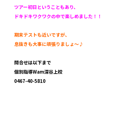
ツアー初日ということもあり、
ドキドキワクワクの中で楽しめました！！
期末テストも近いですが、
息抜きも大事に頑張りましょ
～♪
問合せは以下まで
個別指導Wam深谷上校
0467-40-5810
綾瀬市 海老名市 さがみ野 深谷上 深谷中 深
谷南 寺尾本町 小園 早川城山 塾 個別指導 定期試験 テスト
綾北中 綾瀬中 城山中 北の台中 綾瀬小 綾北小 寺尾小 綾西
小 受験 個別塾 綾瀬 綾瀬西 座間 海老名 有馬 東海大相模
数学 英語 国語 理科 社会 プログラミング 英会話 英検 wa
m