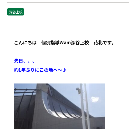
深谷上校
こんにちは 個別指導Wam深谷上校 花北です。
先日、、、
約1年ぶりにこの地へ～♪