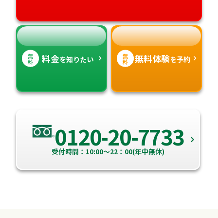
高知県
沖縄県
無
無
料金
無料体験
を知りたい
を予約
料
料
0120-20-7733
受付時間：10:00～22：00(年中無休)