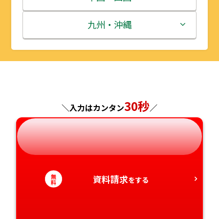
秋田県
埼玉県
石川県
滋賀県
鳥取県
九州・沖縄
山形県
千葉県
福井県
京都府
島根県
福岡県
福島県
東京都
山梨県
大阪府
岡山県
佐賀県
神奈川県
30秒
長野県
兵庫県
広島県
長崎県
＼入力はカンタン
／
岐阜県
奈良県
山口県
熊本県
静岡県
和歌山県
徳島県
大分県
無
資料請求
をする
料
愛知県
香川県
宮崎県
愛媛県
鹿児島県