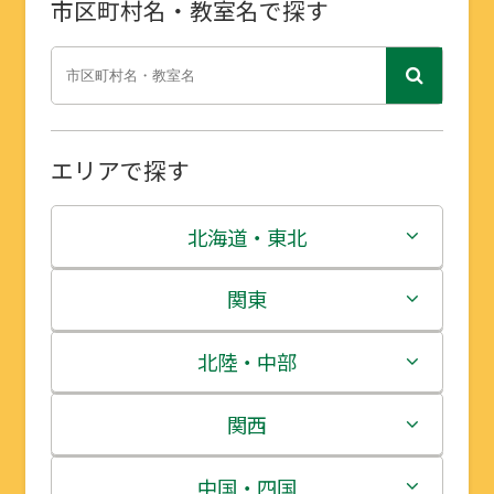
市区町村名・教室名で探す
エリアで探す
北海道・東北
北海道
関東
青森県
茨城県
北陸・中部
岩手県
栃木県
新潟県
関西
宮城県
群馬県
富山県
三重県
中国・四国