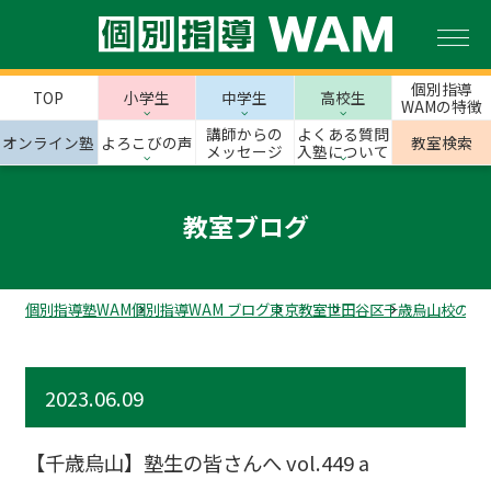
個別指導
TOP
小学生
中学生
高校生
WAMの特徴
講師からの
よくある質問
オンライン塾
よろこびの声
教室検索
メッセージ
入塾について
教室ブログ
個別指導塾WAM
個別指導WAM ブログ
東京教室
世田谷区
千歳烏山校のス
2023.06.09
【千歳烏山】塾生の皆さんへ vol.449 a