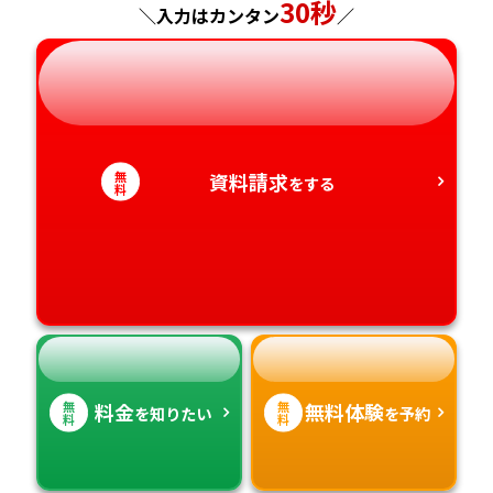
神奈川県
長野県
兵庫県
30秒
広島県
長崎県
＼入力はカンタン
／
岐阜県
奈良県
山口県
熊本県
静岡県
和歌山県
徳島県
大分県
無
資料請求
をする
愛知県
香川県
宮崎県
料
愛媛県
鹿児島県
高知県
沖縄県
無
無
料金
無料体験
を知りたい
を予約
料
料