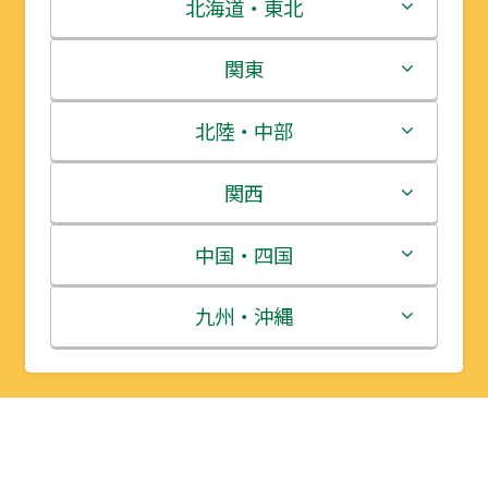
北海道・東北
北海道
関東
青森県
茨城県
北陸・中部
岩手県
栃木県
新潟県
関西
宮城県
群馬県
富山県
三重県
中国・四国
秋田県
埼玉県
石川県
滋賀県
鳥取県
九州・沖縄
山形県
千葉県
福井県
京都府
島根県
福岡県
福島県
東京都
山梨県
大阪府
岡山県
佐賀県