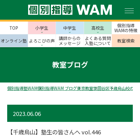
個別指導
TOP
小学生
中学生
高校生
WAMの特徴
講師からの
よくある質問
オンライン塾
よろこびの声
教室検索
メッセージ
入塾について
教室ブログ
個別指導塾WAM
個別指導WAM ブログ
東京教室
世田谷区
千歳烏山校のス
2023.06.06
【千歳烏山】塾生の皆さんへ vol.446