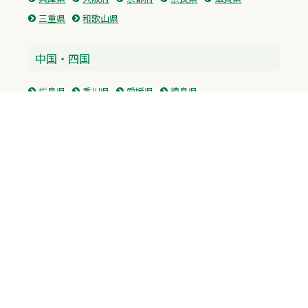
三重県
和歌山県
中国・四国
広島県
香川県
愛媛県
徳島県
九州・沖縄
福岡県
佐賀県
長崎県
熊本県
沖縄県
プライバシーポリシー
H.M.GROUP
WAMからのお知らせ
サイトマップ
自習室利用申込
成績保証制度 利用申込