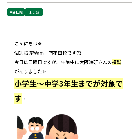
南花田校
未分類
こんにちは🍀
個別指導Wam 南花田校です🥰
今日は日曜日ですが、午前中に大阪進研さんの
模試
がありました✨
小学生～中学3年生までが対象で
す
！