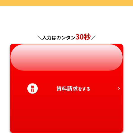
福島県
東京都
山梨県
大阪府
岡山県
佐賀県
神奈川県
長野県
兵庫県
広島県
長崎県
30秒
＼入力はカンタン
／
岐阜県
奈良県
山口県
熊本県
静岡県
和歌山県
徳島県
大分県
愛知県
香川県
宮崎県
無
資料請求
をする
料
愛媛県
鹿児島県
高知県
沖縄県