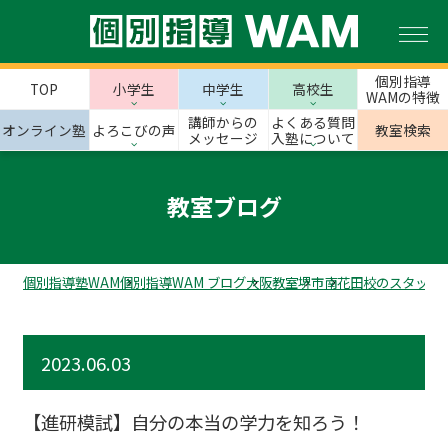
個別指導
TOP
小学生
中学生
高校生
WAMの特徴
講師からの
よくある質問
オンライン塾
よろこびの声
教室検索
メッセージ
入塾について
教室ブログ
個別指導塾WAM
個別指導WAM ブログ
大阪教室
堺市
南花田校のスタッフ
2023.06.03
【進研模試】自分の本当の学力を知ろう！