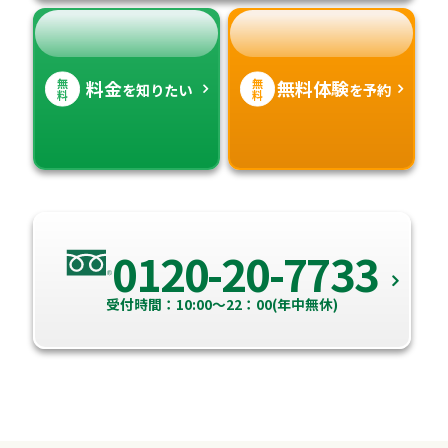
無
無
料金
無料体験
を知りたい
を予約
料
料
0120-20-7733
受付時間：10:00～22：00(年中無休)