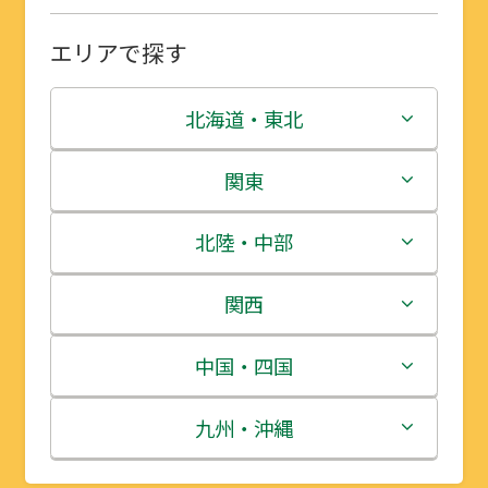
エリアで探す
北海道・東北
北海道
関東
青森県
茨城県
北陸・中部
岩手県
栃木県
新潟県
関西
宮城県
群馬県
富山県
三重県
中国・四国
秋田県
埼玉県
石川県
滋賀県
鳥取県
九州・沖縄
山形県
千葉県
福井県
京都府
島根県
福岡県