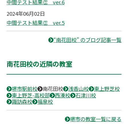
中間テスト結果👏 ver.6
2024年06月02日
中間テスト結果👏 ver.5
“南花田校” のブログ記事一覧
南花田校の近隣の教室
堺市駅前校
南花田校
浅香山校
東上野芝校
東上野芝-高校部
西湊校
石津川校
諏訪森校
福泉校
堺市の教室一覧に戻る