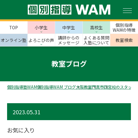
個別指導
TOP
小学生
中学生
高校生
WAMの特徴
講師からの
よくある質問
オンライン塾
よろこびの声
教室検索
メッセージ
入塾について
教室ブログ
個別指導塾WAM
個別指導WAM ブログ
大阪教室
門真市
四宮校のスタッフ
2023.05.31
お気に入り