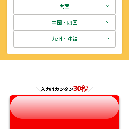
岩手県
栃木県
新潟県
関西
宮城県
群馬県
富山県
三重県
中国・四国
秋田県
埼玉県
石川県
滋賀県
鳥取県
九州・沖縄
山形県
千葉県
福井県
京都府
島根県
福岡県
福島県
東京都
山梨県
大阪府
岡山県
佐賀県
神奈川県
長野県
兵庫県
広島県
長崎県
30秒
＼入力はカンタン
／
岐阜県
奈良県
山口県
熊本県
静岡県
和歌山県
徳島県
大分県