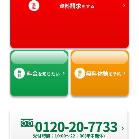
愛知県
無
資料請求
香川県
宮崎県
をする
料
愛媛県
鹿児島県
高知県
沖縄県
無
無
料金
無料体験
を知りたい
を予約
料
料
0120-20-7733
受付時間：10:00～22：00(年中無休)