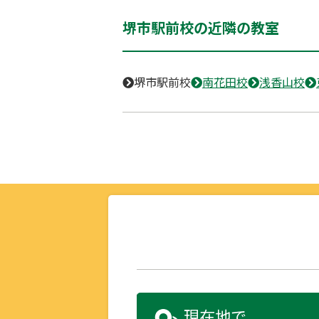
堺市駅前校の近隣の教室
堺市駅前校
南花田校
浅香山校
現在地で