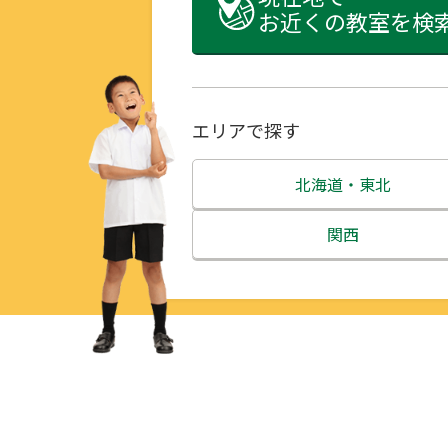
お近くの教室を検
エリアで探す
北海道・東北
北海道
関西
青森県
三重県
岩手県
滋賀県
宮城県
京都府
秋田県
大阪府