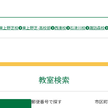
東上野芝校
東上野芝-高校部
西湊校
石津川校
諏訪森校
教室検索
郵便番号で探す
市区町