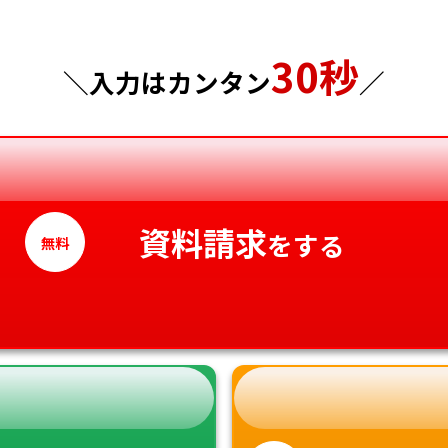
東京都
山口県
30秒
＼入力はカンタン
／
神奈川県
徳島県
香川県
愛媛県
高知県
資料請求
をする
無料