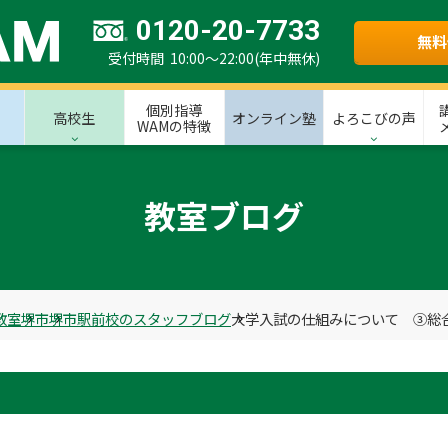
0120-20-7733
無料
受付時間 10:00～22:00(年中無休)
個別指導
高校生
オンライン塾
よろこびの声
WAMの特徴
教室ブログ
教室
堺市
堺市駅前校のスタッフブログ
大学入試の仕組みについて ③総