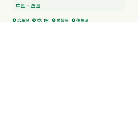
中国・四国
広島県
香川県
愛媛県
徳島県
九州・沖縄
福岡県
佐賀県
長崎県
熊本県
沖縄県
プライバシーポリシー
H.M.GROUP
WAMからのお知らせ
サイトマップ
自習室利用申込
成績保証制度 利用申込
Copyright © 2023 Whole Ability Making WAM. All Rights Reserved.