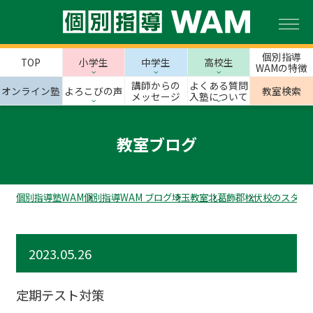
個別指導
TOP
小学生
中学生
高校生
WAMの特徴
講師からの
よくある質問
オンライン塾
よろこびの声
教室検索
メッセージ
入塾について
教室ブログ
個別指導塾WAM
個別指導WAM ブログ
埼玉教室
北葛飾郡
松伏校のスタッ
2023.05.26
定期テスト対策