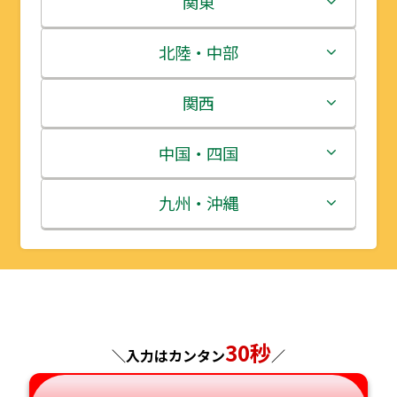
関東
青森県
茨城県
北陸・中部
岩手県
栃木県
新潟県
関西
宮城県
群馬県
富山県
三重県
中国・四国
秋田県
埼玉県
石川県
滋賀県
鳥取県
九州・沖縄
山形県
千葉県
福井県
京都府
島根県
福岡県
福島県
東京都
山梨県
大阪府
岡山県
佐賀県
神奈川県
長野県
30秒
兵庫県
広島県
長崎県
＼入力はカンタン
／
岐阜県