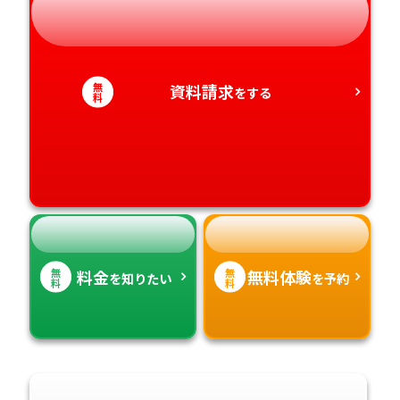
奈良県
山口県
熊本県
静岡県
和歌山県
徳島県
大分県
無
資料請求
をする
愛知県
香川県
料
宮崎県
愛媛県
鹿児島県
高知県
沖縄県
無
無
料金
無料体験
を知りたい
を予約
料
料