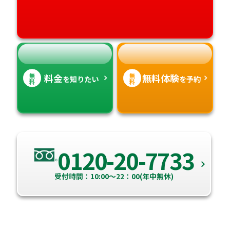
愛媛県
鹿児島県
高知県
沖縄県
無
無
料金
無料体験
を知りたい
を予約
料
料
0120-20-7733
受付時間：10:00～22：00(年中無休)