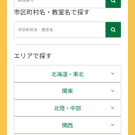
市区町村名・教室名で探す
エリアで探す
北海道・東北
北海道
関東
青森県
茨城県
北陸・中部
岩手県
栃木県
新潟県
関西