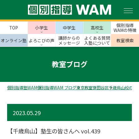
個別指導
TOP
小学生
中学生
高校生
WAMの特徴
講師からの
よくある質問
オンライン塾
よろこびの声
教室検索
メッセージ
入塾について
教室ブログ
個別指導塾WAM
個別指導WAM ブログ
東京教室
世田谷区
千歳烏山校のス
2023.05.29
【千歳烏山】塾生の皆さんへ vol.439