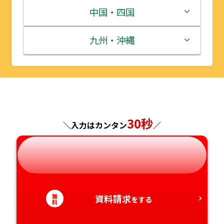
宮城県
群馬県
富山県
三重県
中国・四国
秋田県
埼玉県
石川県
滋賀県
鳥取県
九州・沖縄
山形県
千葉県
福井県
京都府
島根県
福岡県
福島県
東京都
山梨県
大阪府
岡山県
佐賀県
神奈川県
30秒
長野県
兵庫県
広島県
長崎県
＼入力はカンタン
／
岐阜県
奈良県
山口県
熊本県
静岡県
和歌山県
徳島県
大分県
無
資料請求
をする
料
愛知県
香川県
宮崎県