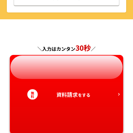
山形県
千葉県
福井県
京都府
島根県
福岡県
福島県
東京都
山梨県
大阪府
岡山県
佐賀県
神奈川県
長野県
兵庫県
広島県
長崎県
30秒
＼入力はカンタン
／
岐阜県
奈良県
山口県
熊本県
静岡県
和歌山県
徳島県
大分県
無
資料請求
愛知県
をする
香川県
宮崎県
料
愛媛県
鹿児島県
高知県
沖縄県