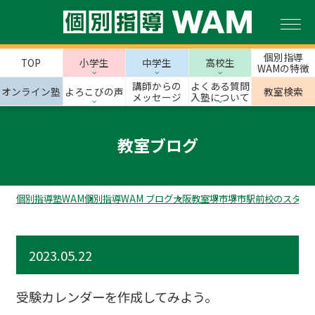
個別指導
TOP
小学生
中学生
高校生
WAMの特徴
講師からの
よくある質問
オンライン塾
よろこびの声
教室検索
メッセージ
入塾について
教室ブログ
個別指導塾WAM
個別指導WAM ブログ
大阪教室
堺市
堺市駅前校のスタッ
2023.05.22
受験カレンダーを作成してみよう。