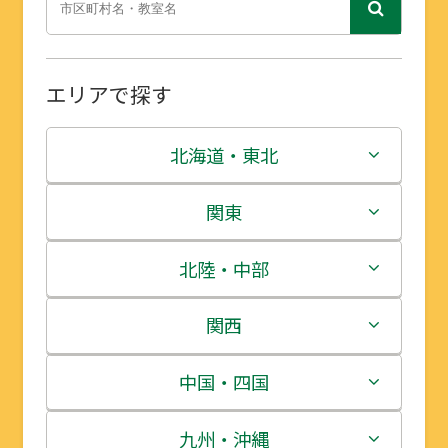
エリアで探す
北海道・東北
北海道
関東
青森県
茨城県
北陸・中部
岩手県
栃木県
新潟県
関西
宮城県
群馬県
富山県
三重県
中国・四国
秋田県
埼玉県
石川県
滋賀県
鳥取県
九州・沖縄