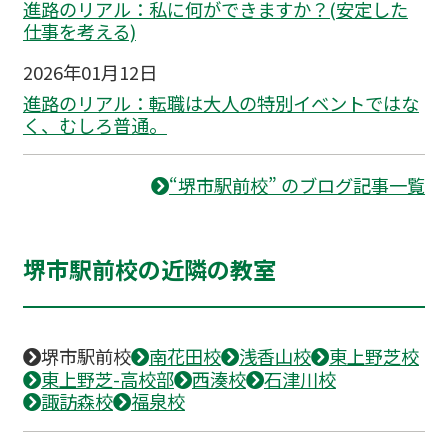
進路のリアル：私に何ができますか？(安定した
仕事を考える)
2026年01月12日
進路のリアル：転職は大人の特別イベントではな
く、むしろ普通。
“堺市駅前校” のブログ記事一覧
堺市駅前校の近隣の教室
堺市駅前校
南花田校
浅香山校
東上野芝校
東上野芝-高校部
西湊校
石津川校
諏訪森校
福泉校