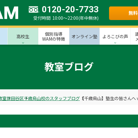
0120-20-7733
無料
受付時間 10:00～22:00(年中無休)
個別指導
高校生
オンライン塾
よろこびの声
WAMの特徴
教室ブログ
教室
世田谷区
千歳烏山校のスタッフブログ
【千歳烏山】塾生の皆さんへ vo