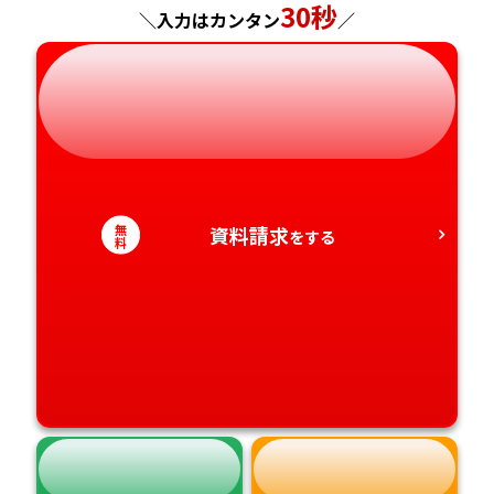
30秒
＼入力はカンタン
／
岐阜県
奈良県
山口県
熊本県
静岡県
和歌山県
徳島県
大分県
愛知県
香川県
宮崎県
愛媛県
鹿児島県
無
資料請求
をする
料
高知県
沖縄県