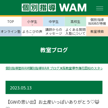
個別指導
TOP
小学生
中学生
高校生
WAMの特徴
講師からの
よくある質問
オンライン塾
よろこびの声
教室検索
メッセージ
入塾について
教室ブログ
個別指導塾WAM
個別指導WAM ブログ
大阪教室
堺市
南花田校のスタッフ
2023.05.13
【GWの思い出】お土産いっぱいありがとう♡😺