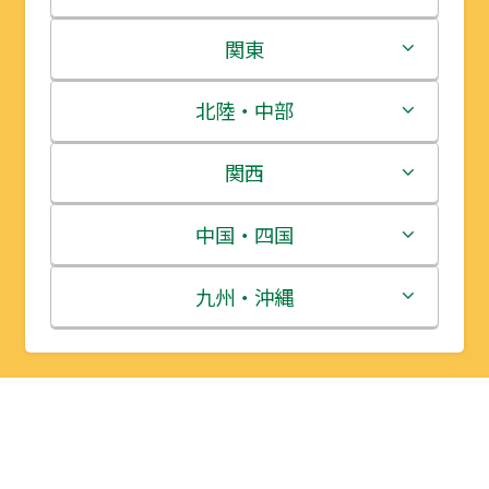
北海道
関東
青森県
茨城県
北陸・中部
岩手県
栃木県
新潟県
関西
宮城県
群馬県
富山県
三重県
中国・四国
秋田県
埼玉県
石川県
滋賀県
鳥取県
九州・沖縄
山形県
千葉県
福井県
京都府
島根県
福岡県
福島県
東京都
山梨県
大阪府
岡山県
佐賀県
神奈川県
長野県
兵庫県
広島県
長崎県