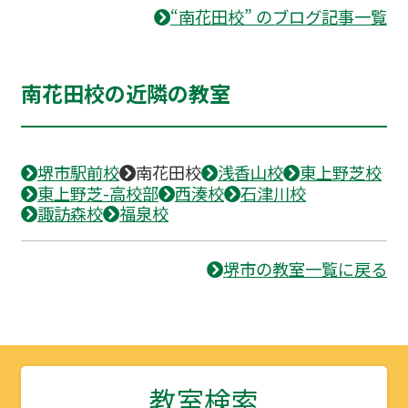
“南花田校” のブログ記事一覧
南花田校の近隣の教室
堺市駅前校
南花田校
浅香山校
東上野芝校
東上野芝-高校部
西湊校
石津川校
諏訪森校
福泉校
堺市の教室一覧に戻る
教室検索