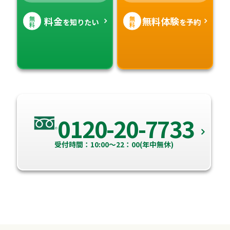
無
無
料金
無料体験
を知りたい
を予約
料
料
0120-20-7733
受付時間：10:00～22：00(年中無休)