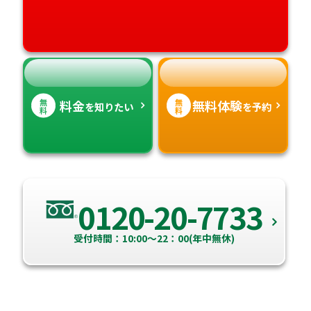
愛媛県
鹿児島県
高知県
沖縄県
無
無
料金
無料体験
を知りたい
を予約
料
料
0120-20-7733
受付時間：10:00～22：00(年中無休)