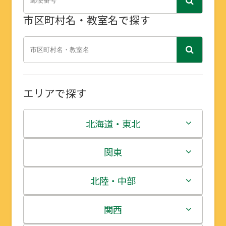
市区町村名・教室名で探す
エリアで探す
北海道・東北
北海道
関東
青森県
茨城県
北陸・中部
岩手県
栃木県
新潟県
関西