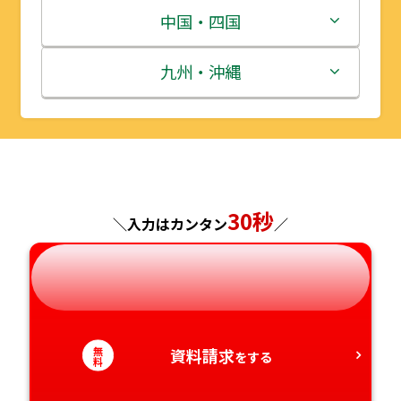
宮城県
群馬県
富山県
三重県
中国・四国
秋田県
埼玉県
石川県
滋賀県
鳥取県
九州・沖縄
山形県
千葉県
福井県
京都府
島根県
福岡県
福島県
東京都
山梨県
大阪府
岡山県
佐賀県
神奈川県
30秒
長野県
兵庫県
広島県
長崎県
＼入力はカンタン
／
岐阜県
奈良県
山口県
熊本県
静岡県
和歌山県
徳島県
大分県
無
資料請求
をする
料
愛知県
香川県
宮崎県