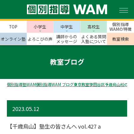
個別指導
TOP
小学生
中学生
高校生
WAMの特徴
講師からの
よくある質問
オンライン塾
よろこびの声
教室検索
メッセージ
入塾について
教室ブログ
個別指導塾WAM
個別指導WAM ブログ
東京教室
世田谷区
千歳烏山校のス
2023.05.12
【千歳烏山】塾生の皆さんへ vol.427 a