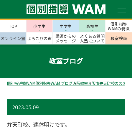
個別指導
TOP
小学生
中学生
高校生
WAMの特徴
講師からの
よくある質問
オンライン塾
よろこびの声
教室検索
メッセージ
入塾について
教室ブログ
個別指導塾WAM
個別指導WAM ブログ
大阪教室
大阪市
弁天町校のスタッ
2023.05.09
弁天町校、連休明けです。