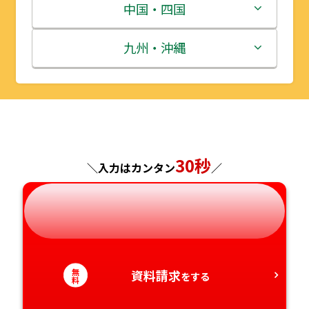
宮城県
群馬県
富山県
三重県
中国・四国
秋田県
埼玉県
石川県
滋賀県
鳥取県
九州・沖縄
山形県
千葉県
福井県
京都府
島根県
福岡県
福島県
東京都
山梨県
大阪府
岡山県
佐賀県
神奈川県
長野県
兵庫県
広島県
長崎県
30秒
＼入力はカンタン
／
岐阜県
奈良県
山口県
熊本県
静岡県
和歌山県
徳島県
大分県
無
資料請求
愛知県
香川県
宮崎県
をする
料