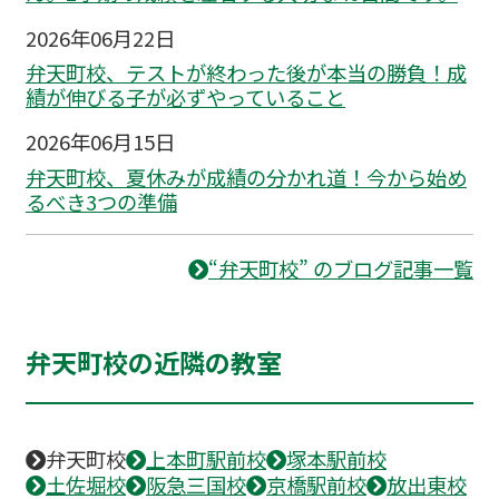
2026年06月22日
弁天町校、テストが終わった後が本当の勝負！成
績が伸びる子が必ずやっていること
2026年06月15日
弁天町校、夏休みが成績の分かれ道！今から始め
るべき3つの準備
“弁天町校” のブログ記事一覧
弁天町校の近隣の教室
弁天町校
上本町駅前校
塚本駅前校
土佐堀校
阪急三国校
京橋駅前校
放出東校