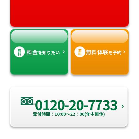
愛媛県
鹿児島県
高知県
沖縄県
無
無
料金
無料体験
を知りたい
を予約
料
料
0120-20-7733
受付時間：10:00～22：00(年中無休)