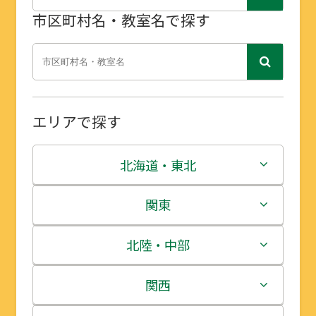
市区町村名・教室名で探す
エリアで探す
北海道・東北
北海道
関東
青森県
茨城県
北陸・中部
岩手県
栃木県
新潟県
関西