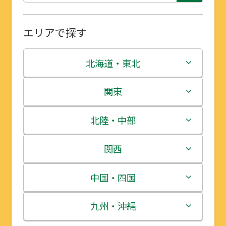
エリアで探す
北海道・東北
北海道
関東
青森県
茨城県
北陸・中部
岩手県
栃木県
新潟県
関西
宮城県
群馬県
富山県
三重県
中国・四国
秋田県
埼玉県
石川県
滋賀県
鳥取県
九州・沖縄