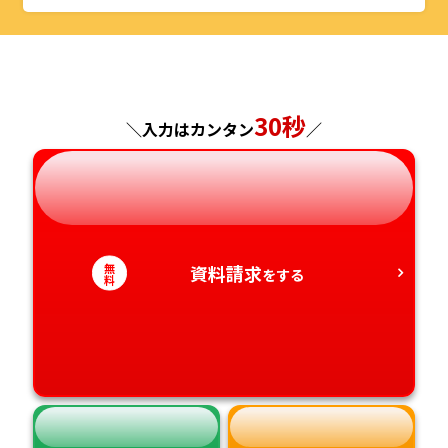
山形県
千葉県
福井県
京都府
島根県
福岡県
福島県
東京都
山梨県
大阪府
岡山県
佐賀県
30秒
神奈川県
長野県
兵庫県
広島県
長崎県
＼入力はカンタン
／
岐阜県
奈良県
山口県
熊本県
静岡県
和歌山県
徳島県
大分県
無
資料請求
をする
料
愛知県
香川県
宮崎県
愛媛県
鹿児島県
高知県
沖縄県