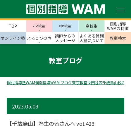
個別指導
TOP
小学生
中学生
高校生
WAMの特徴
講師からの
よくある質問
オンライン塾
よろこびの声
教室検索
メッセージ
入塾について
教室ブログ
個別指導塾WAM
個別指導WAM ブログ
東京教室
世田谷区
千歳烏山校のス
2023.05.03
【千歳烏山】塾生の皆さんへ vol.423