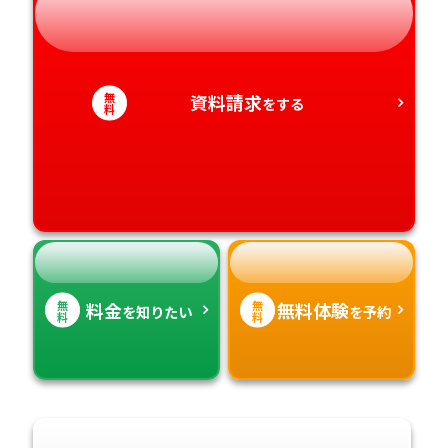
奈良県
山口県
熊本県
静岡県
和歌山県
徳島県
大分県
無
資料請求
をする
愛知県
香川県
料
宮崎県
愛媛県
鹿児島県
高知県
沖縄県
無
無
料金
無料体験
を知りたい
を予約
料
料