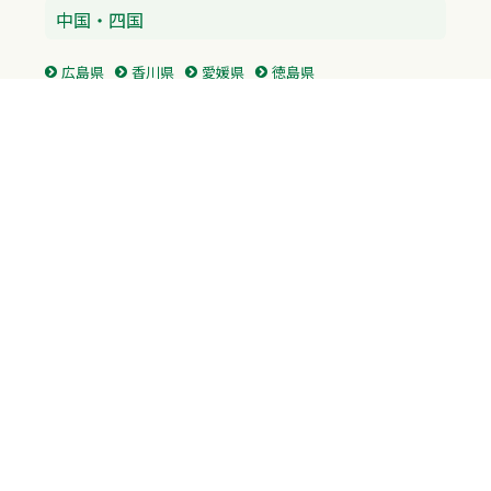
中国・四国
広島県
香川県
愛媛県
徳島県
九州・沖縄
福岡県
佐賀県
長崎県
熊本県
沖縄県
プライバシーポリシー
H.M.GROUP
WAMからのお知らせ
サイトマップ
自習室利用申込
成績保証制度 利用申込
Copyright © 2023 Whole Ability Making WAM. All Rights Reserved.