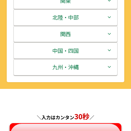
関東
青森県
茨城県
北陸・中部
岩手県
栃木県
新潟県
関西
宮城県
群馬県
富山県
三重県
中国・四国
秋田県
埼玉県
石川県
滋賀県
鳥取県
九州・沖縄
山形県
千葉県
福井県
京都府
島根県
福岡県
福島県
東京都
山梨県
大阪府
岡山県
佐賀県
神奈川県
長野県
30秒
兵庫県
広島県
長崎県
＼入力はカンタン
／
岐阜県