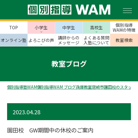
個別指導
TOP
小学生
中学生
高校生
WAMの特徴
講師からの
よくある質問
オンライン塾
よろこびの声
教室検索
メッセージ
入塾について
教室ブログ
個別指導塾WAM
個別指導WAM ブログ
兵庫教室
尼崎市
園田校のスタッフ
2023.04.28
園田校 GW期間中の休校のご案内