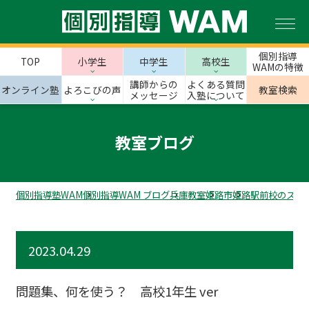
個別指導
TOP
小学生
中学生
高校生
WAMの特徴
講師からの
よくある質問
オンライン塾
よろこびの声
教室検索
メッセージ
入塾について
教室ブログ
個別指導塾WAM
個別指導WAM ブログ
兵庫教室
姫路市
姫路駅前校のスタ
2023.04.29
問題集、何を使う？ 高校1年生 ver