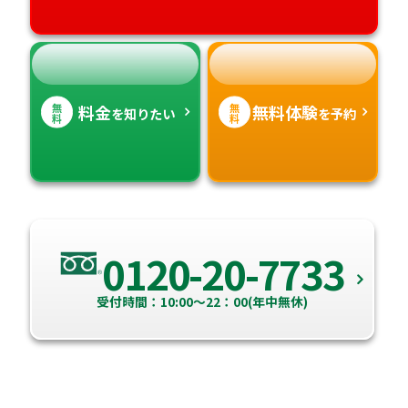
無
無
料金
無料体験
を知りたい
を予約
料
料
0120-20-7733
受付時間：10:00～22：00(年中無休)