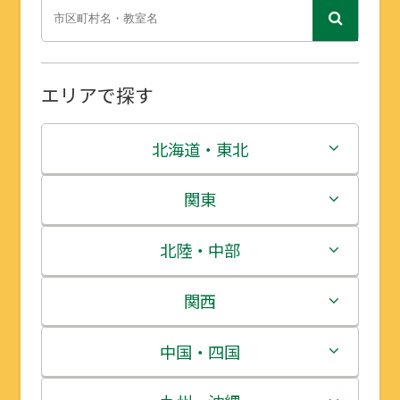
エリアで探す
北海道・東北
北海道
関東
青森県
茨城県
北陸・中部
岩手県
栃木県
新潟県
関西
宮城県
群馬県
富山県
三重県
中国・四国
秋田県
埼玉県
石川県
滋賀県
鳥取県