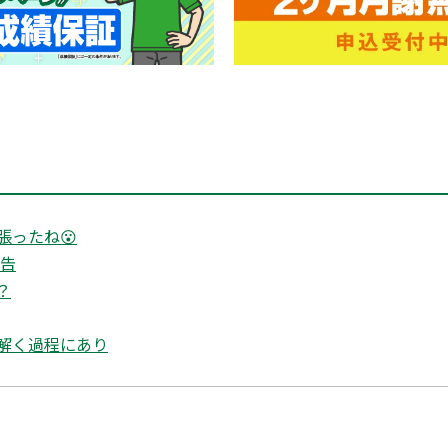
張ったね😮
報告
？
解く過程にあり