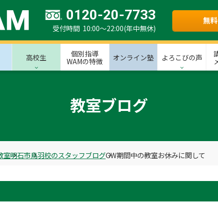
0120-20-7733
無料
受付時間 10:00～22:00(年中無休)
個別指導
高校生
オンライン塾
よろこびの声
WAMの特徴
教室ブログ
教室
明石市
鳥羽校のスタッフブログ
GW期間中の教室お休みに関して