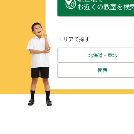
お近くの教室を検
エリアで探す
北海道・東北
北海道
関西
青森県
三重県
岩手県
滋賀県
宮城県
京都府
秋田県
大阪府