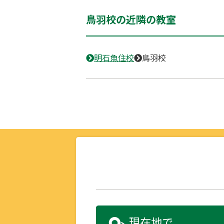
鳥羽校の近隣の教室
明石魚住校
鳥羽校
現在地で