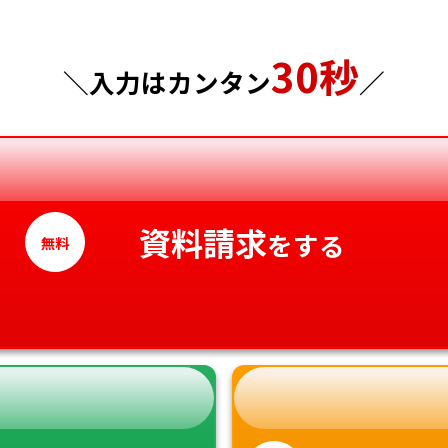
東京都
山口県
30秒
＼入力はカンタン
／
神奈川県
徳島県
香川県
愛媛県
高知県
資料請求
をする
無料