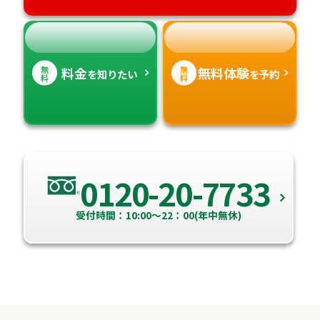
高知県
沖縄県
無
無
料金
無料体験
を知りたい
を予約
料
料
0120-20-7733
受付時間：10:00～22：00(年中無休)