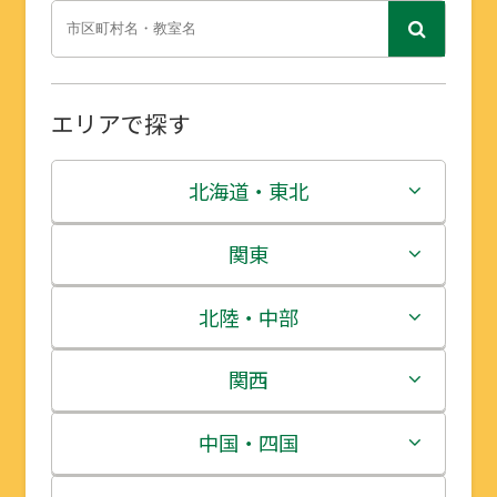
エリアで探す
北海道・東北
北海道
関東
青森県
茨城県
北陸・中部
岩手県
栃木県
新潟県
関西
宮城県
群馬県
富山県
三重県
中国・四国