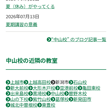
夏（休み）がやってくる
2026年07月13日
夏期講習の意義
“中山校” のブログ記事一覧
中山校の近隣の教室
上越市
上越高田校
新潟市
石山校
新大前校
大形木戸校
空港前校
亀田東校
出来島校
黒埼校
中山校
曽野木校
山の下校
紫竹山校
葛塚校
新発田市
城北中曽根校
東豊校