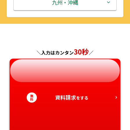
秋田県
埼玉県
石川県
滋賀県
鳥取県
九州・沖縄
山形県
千葉県
福井県
京都府
島根県
福岡県
福島県
東京都
山梨県
大阪府
岡山県
佐賀県
神奈川県
長野県
兵庫県
広島県
長崎県
30秒
＼入力はカンタン
／
岐阜県
奈良県
山口県
熊本県
静岡県
和歌山県
徳島県
大分県
無
資料請求
愛知県
をする
香川県
宮崎県
料
愛媛県
鹿児島県