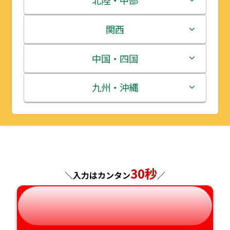
北陸・中部
岩手県
栃木県
新潟県
関西
宮城県
群馬県
富山県
三重県
中国・四国
秋田県
埼玉県
石川県
滋賀県
鳥取県
九州・沖縄
山形県
千葉県
福井県
京都府
島根県
福岡県
福島県
東京都
山梨県
大阪府
岡山県
佐賀県
神奈川県
長野県
30秒
兵庫県
広島県
長崎県
＼入力はカンタン
／
岐阜県
奈良県
山口県
熊本県
静岡県
和歌山県
徳島県
大分県