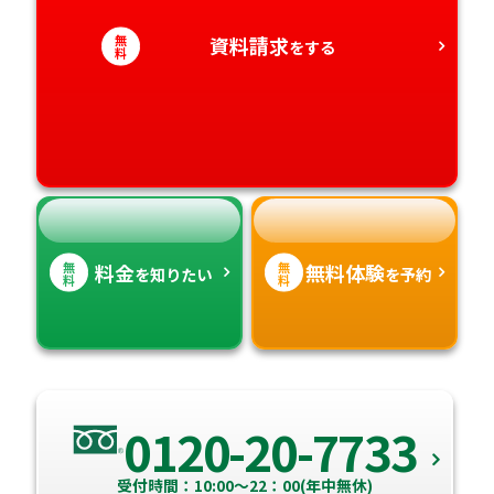
無
資料請求
をする
愛知県
料
香川県
宮崎県
愛媛県
鹿児島県
高知県
沖縄県
無
無
料金
無料体験
を知りたい
を予約
料
料
0120-20-7733
受付時間：10:00～22：00(年中無休)