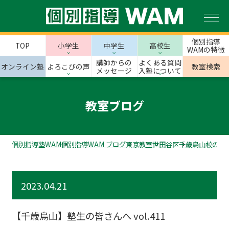
個別指導
TOP
小学生
中学生
高校生
WAMの特徴
講師からの
よくある質問
オンライン塾
よろこびの声
教室検索
メッセージ
入塾について
教室ブログ
個別指導塾WAM
個別指導WAM ブログ
東京教室
世田谷区
千歳烏山校のス
2023.04.21
【千歳烏山】塾生の皆さんへ vol.411