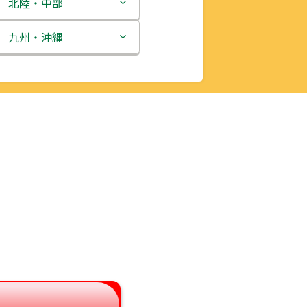
北陸・中部
新潟県
九州・沖縄
富山県
福岡県
石川県
佐賀県
福井県
長崎県
山梨県
熊本県
長野県
大分県
岐阜県
宮崎県
静岡県
鹿児島県
愛知県
沖縄県