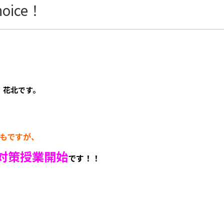
oice！
 花北です。
もですが、
対策授業開始
です！！