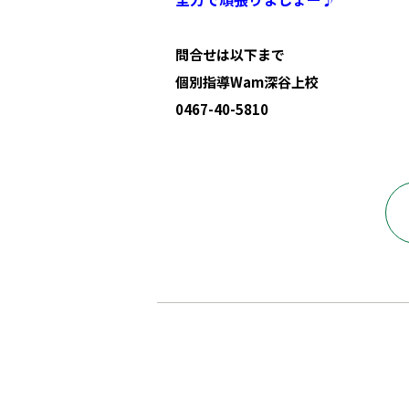
問合せは以下まで
個別指導Wam深谷上校
0467-40-5810
綾瀬市 海老名市 さがみ野 深谷上 深谷中 深谷南 寺尾本町 小園 早川城山 塾 個別指導 定期試験 テスト 綾北中 綾瀬中 城山中 北の台中 綾瀬小 綾北小 寺尾小 綾西小 受験 個別塾 綾瀬 綾瀬西 座間 海老名 有馬 東海大相模 数学 英語 国語 理科 社会 プログラミング 英会話 英検 wam