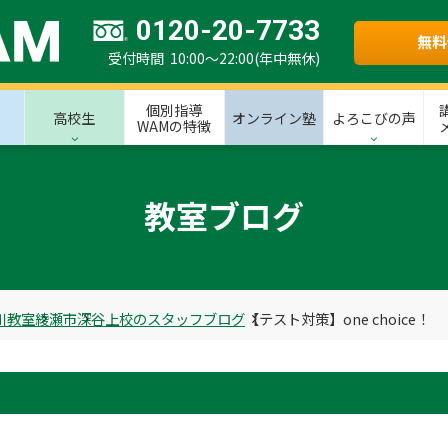
0120-20-7733
無料
受付時間 10:00～22:00(年中無休)
個別指導
高校生
オンライン塾
よろこびの声
WAMの特徴
教室ブログ
川教室
綾瀬市
深谷上校のスタッフブログ
【テスト対策】one choice！