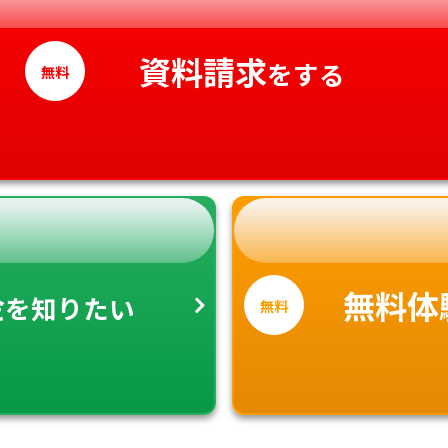
高知県
資料請求
をする
無料
金
無料体
を知りたい
無料