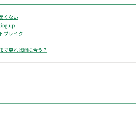
弱くない
ng up
トブレイク
まで戻れば間に合う？