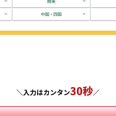
関東
茨城県
中国・四国
栃木県
鳥取県
群馬県
島根県
埼玉県
岡山県
千葉県
広島県
東京都
山口県
30秒
神奈川県
徳島県
＼入力はカンタン
／
香川県
愛媛県