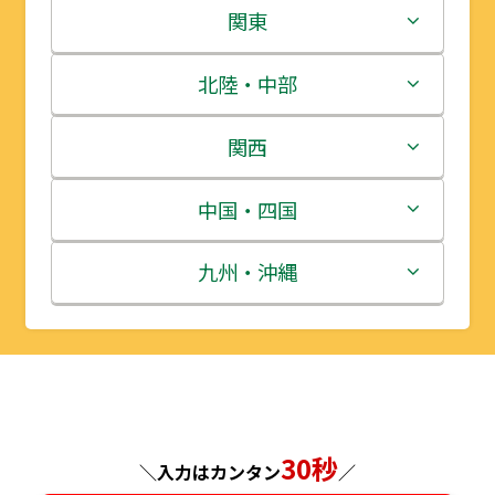
北海道
関東
青森県
茨城県
北陸・中部
岩手県
栃木県
新潟県
関西
宮城県
群馬県
富山県
三重県
中国・四国
秋田県
埼玉県
石川県
滋賀県
鳥取県
九州・沖縄
山形県
千葉県
福井県
京都府
島根県
福岡県
福島県
東京都
山梨県
大阪府
岡山県
佐賀県
神奈川県
長野県
兵庫県
広島県
長崎県
30秒
＼入力はカンタン
／