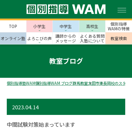
個別指導
TOP
小学生
中学生
高校生
WAMの特徴
講師からの
よくある質問
オンライン塾
よろこびの声
教室検索
メッセージ
入塾について
教室ブログ
個別指導塾WAM
個別指導WAM ブログ
群馬教室
太田市
東長岡校のスタッ
2023.04.14
中間試験対策始まっています