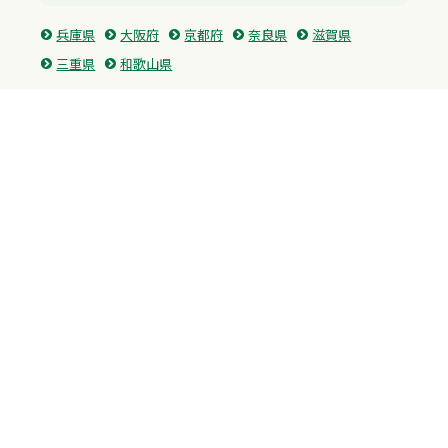
兵庫県
大阪府
京都府
奈良県
滋賀県
三重県
和歌山県
中国・四国
広島県
香川県
愛媛県
徳島県
九州・沖縄
福岡県
佐賀県
長崎県
熊本県
沖縄県
プライバシーポリシー
H.M.GROUP
WAMからのお知らせ
サイトマップ