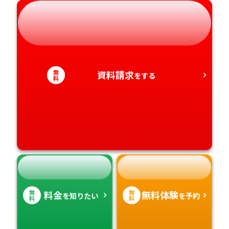
岐阜県
奈良県
山口県
熊本県
静岡県
和歌山県
徳島県
大分県
愛知県
香川県
宮崎県
無
資料請求
をする
料
愛媛県
鹿児島県
高知県
沖縄県
無
無
料金
無料体験
を知りたい
を予約
料
料