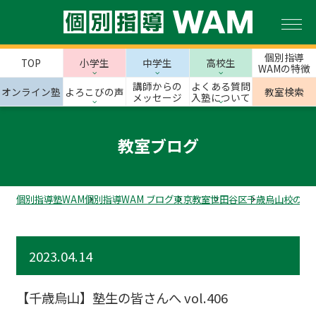
個別指導
TOP
小学生
中学生
高校生
WAMの特徴
講師からの
よくある質問
オンライン塾
よろこびの声
教室検索
メッセージ
入塾について
教室ブログ
個別指導塾WAM
個別指導WAM ブログ
東京教室
世田谷区
千歳烏山校のス
2023.04.14
【千歳烏山】塾生の皆さんへ vol.406