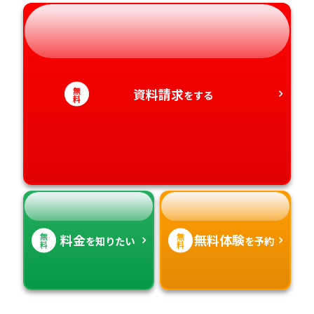
岐阜県
奈良県
山口県
熊本県
静岡県
和歌山県
徳島県
大分県
無
資料請求
をする
愛知県
香川県
宮崎県
料
愛媛県
鹿児島県
高知県
沖縄県
無
無
料金
無料体験
を知りたい
を予約
料
料