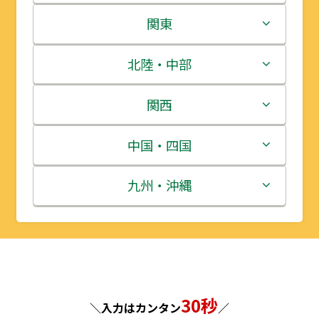
北海道
関東
青森県
茨城県
北陸・中部
岩手県
栃木県
新潟県
関西
宮城県
群馬県
富山県
三重県
中国・四国
秋田県
埼玉県
石川県
滋賀県
鳥取県
九州・沖縄
山形県
千葉県
福井県
京都府
島根県
福岡県
福島県
東京都
山梨県
大阪府
岡山県
佐賀県
神奈川県
長野県
兵庫県
30秒
広島県
長崎県
＼入力はカンタン
／