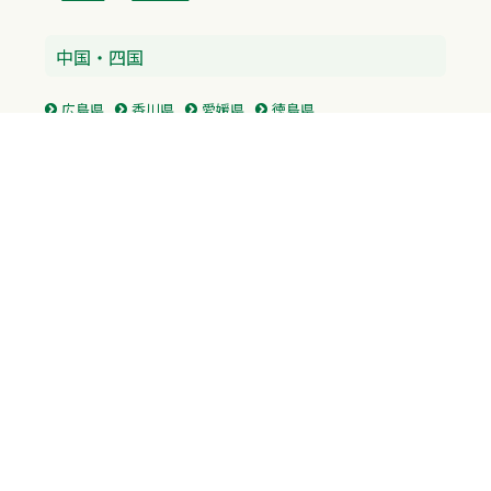
中国・四国
広島県
香川県
愛媛県
徳島県
九州・沖縄
福岡県
佐賀県
長崎県
熊本県
沖縄県
プライバシーポリシー
H.M.GROUP
WAMからのお知らせ
サイトマップ
自習室利用申込
成績保証制度 利用申込