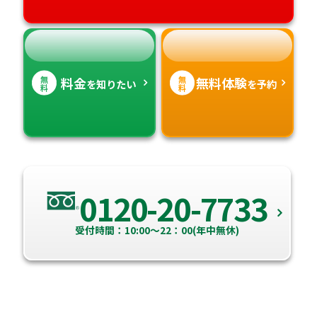
無
無
料金
無料体験
を知りたい
を予約
料
料
0120-20-7733
受付時間：10:00～22：00(年中無休)