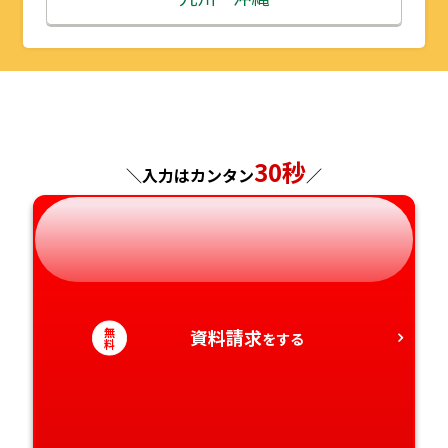
山形県
千葉県
福井県
京都府
島根県
福岡県
福島県
東京都
山梨県
大阪府
岡山県
佐賀県
神奈川県
長野県
兵庫県
広島県
長崎県
30秒
＼入力はカンタン
／
岐阜県
奈良県
山口県
熊本県
静岡県
和歌山県
徳島県
大分県
愛知県
香川県
宮崎県
無
資料請求
をする
料
愛媛県
鹿児島県
高知県
沖縄県