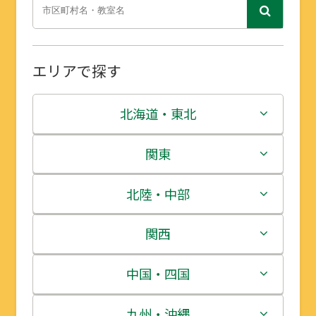
エリアで探す
北海道・東北
北海道
関東
青森県
茨城県
北陸・中部
岩手県
栃木県
新潟県
関西
宮城県
群馬県
富山県
三重県
中国・四国
秋田県
埼玉県
石川県
滋賀県
鳥取県
九州・沖縄