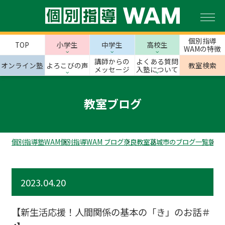
個別指導
TOP
小学生
中学生
高校生
WAMの特徴
講師からの
よくある質問
オンライン塾
よろこびの声
教室検索
メッセージ
入塾について
教室ブログ
個別指導塾WAM
個別指導WAM ブログ
奈良教室
葛城市のブログ一覧
磐城
2023.04.20
【新生活応援！人間関係の基本の「き」のお話＃