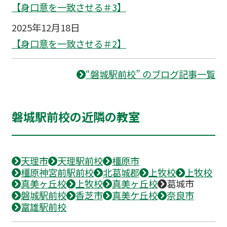
【身口意を一致させる＃3】
2025年12月18日
【身口意を一致させる＃2】
“磐城駅前校” のブログ記事一覧
磐城駅前校の近隣の教室
天理市
天理駅前校
橿原市
橿原神宮前駅前校
北葛城郡
上牧校
上牧校
真美ヶ丘校
上牧校
真美ヶ丘校
葛城市
磐城駅前校
香芝市
真美ケ丘校
奈良市
富雄駅前校