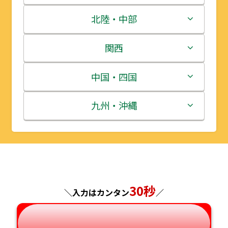
青森県
茨城県
北陸・中部
岩手県
栃木県
新潟県
関西
宮城県
群馬県
富山県
三重県
中国・四国
秋田県
埼玉県
石川県
滋賀県
鳥取県
九州・沖縄
山形県
千葉県
福井県
京都府
島根県
福岡県
福島県
東京都
山梨県
大阪府
岡山県
佐賀県
神奈川県
長野県
30秒
兵庫県
広島県
長崎県
＼入力はカンタン
／
岐阜県
奈良県
山口県
熊本県