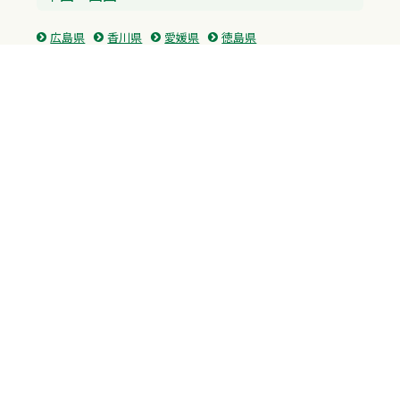
広島県
香川県
愛媛県
徳島県
九州・沖縄
福岡県
佐賀県
長崎県
熊本県
沖縄県
プライバシーポリシー
H.M.GROUP
WAMからのお知らせ
サイトマップ
自習室利用申込
成績保証制度 利用申込
Copyright © 2023 Whole Ability Making WAM. All Rights Reserved.