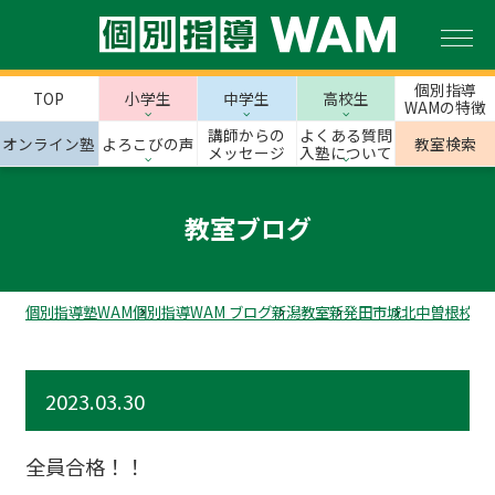
個別指導
TOP
小学生
中学生
高校生
WAMの特徴
講師からの
よくある質問
オンライン塾
よろこびの声
教室検索
メッセージ
入塾について
教室ブログ
個別指導塾WAM
個別指導WAM ブログ
新潟教室
新発田市
城北中曽根校の
2023.03.30
全員合格！！