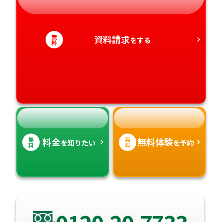
静岡県
和歌山県
徳島県
大分県
無
資料請求
をする
愛知県
料
香川県
宮崎県
愛媛県
鹿児島県
高知県
沖縄県
無
無
料金
無料体験
を知りたい
を予約
料
料