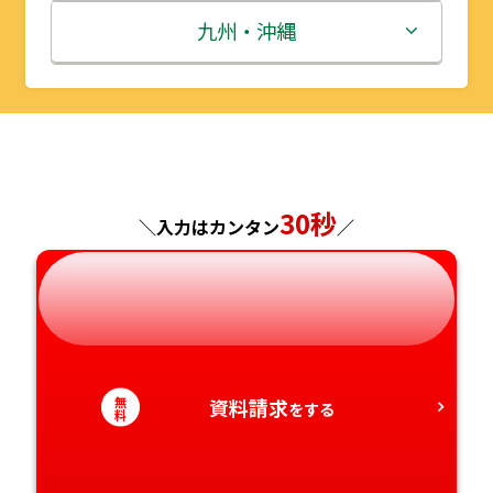
秋田県
埼玉県
石川県
滋賀県
鳥取県
九州・沖縄
山形県
千葉県
福井県
京都府
島根県
福岡県
福島県
東京都
山梨県
大阪府
岡山県
佐賀県
神奈川県
長野県
兵庫県
広島県
長崎県
30秒
＼入力はカンタン
／
岐阜県
奈良県
山口県
熊本県
静岡県
和歌山県
徳島県
大分県
愛知県
香川県
宮崎県
無
資料請求
をする
料
愛媛県
鹿児島県