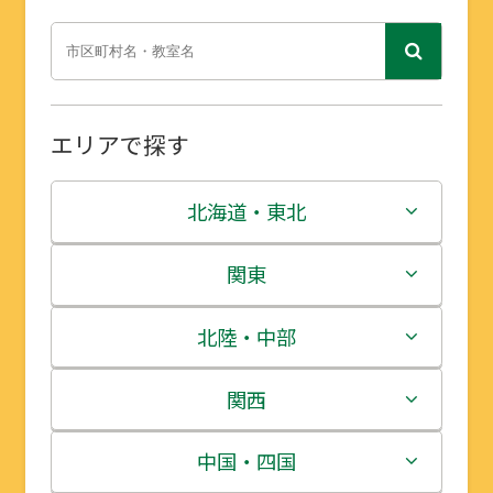
エリアで探す
北海道・東北
北海道
関東
青森県
茨城県
北陸・中部
岩手県
栃木県
新潟県
関西
宮城県
群馬県
富山県
三重県
中国・四国