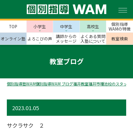
個別指導
TOP
小学生
中学生
高校生
WAMの特徴
講師からの
よくある質問
オンライン塾
よろこびの声
教室検索
メッセージ
入塾について
教室ブログ
個別指導塾WAM
個別指導WAM ブログ
福井教室
福井市
種池校のスタッフ
2023.01.05
サクラサク ２