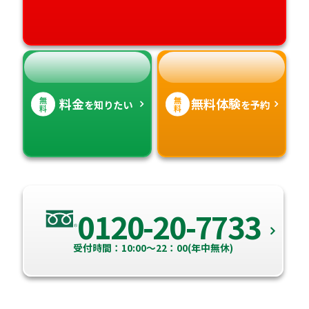
高知県
沖縄県
無
無
料金
無料体験
を知りたい
を予約
料
料
0120-20-7733
受付時間：10:00～22：00(年中無休)