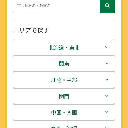
エリアで探す
北海道・東北
北海道
関東
青森県
茨城県
北陸・中部
岩手県
栃木県
新潟県
関西
宮城県
群馬県
富山県
三重県
中国・四国
秋田県
埼玉県
石川県
滋賀県
鳥取県