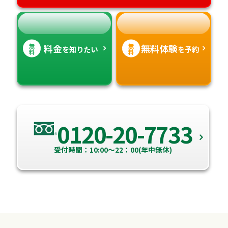
無
無
料金
無料体験
を知りたい
を予約
料
料
0120-20-7733
受付時間：10:00～22：00(年中無休)