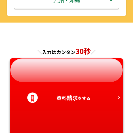
九州・沖縄
山形県
千葉県
福井県
京都府
島根県
福岡県
福島県
東京都
山梨県
大阪府
岡山県
佐賀県
神奈川県
長野県
兵庫県
広島県
長崎県
30秒
＼入力はカンタン
／
岐阜県
奈良県
山口県
熊本県
静岡県
和歌山県
徳島県
大分県
無
資料請求
愛知県
をする
香川県
宮崎県
料
愛媛県
鹿児島県
高知県
沖縄県