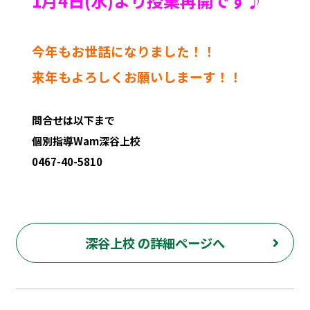
1月4日(水)より授業再開です♪
今年もお世話になりました！！
来年もよろしくお願いしまーす！！
問合せは以下まで
個別指導Wam深谷上校
0467-40-5810
綾瀬市 海老名市 さがみ野 深谷上 深谷中 深谷南 寺尾本町 小園 早川城山 塾 個別指導 定期試験 テスト 綾北中 綾瀬中 城山中 北の台中 綾瀬小 綾北小 寺尾小 綾西小 受験 個別塾 綾瀬 綾瀬西 座間 海老名 有馬 東海大相模 数学 英語 国語 理科 社会 プログラミング 英会話 英検 wam
深谷上校 の詳細ページへ