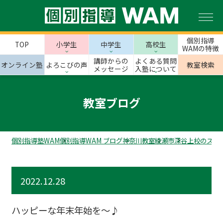
個別指導
TOP
小学生
中学生
高校生
WAMの特徴
講師からの
よくある質問
オンライン塾
よろこびの声
教室検索
メッセージ
入塾について
教室ブログ
個別指導塾WAM
個別指導WAM ブログ
神奈川教室
綾瀬市
深谷上校のスタ
2022.12.28
ハッピーな年末年始を～♪